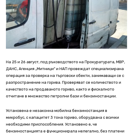
На 25 и 26 август, под ръководството на Прокуратурата, МВР,
ДАНС, Агенция „Митници“ и НАП провеждат специализирана
операция за проверка на търговски обекти, занимаващи се с
разпространение на горива. Проверяват се количеството и
качеството на продаваното гориво, както и фискалното
отчитане в множество петролни бази и бензиностанции.
Установена е незаконна мобилна бензиностанция в
микробус, с капацитет 3 тона гориво, оборудвана с всички
необходими приспособления. Установено е, че
бензиностанцията е функционирала нелегално, без платени