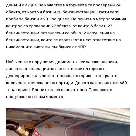
данъци и акциз. За качество на горивата са проверени 24
обекта, от които 4 бази и 20 бензиностанции. Взети са 15
проби за бензин и 20 – за дизел. По линия на метрологичния
контрол са проверени 27 обекта, от които 3 бази и 27
бензиностанции. Установени са общо 12 нарушения на
бензиностанции, които се изразяват в несъответствие на
нивомерните системи, съобщиха от МВР.
Най-честите нарушения до момента са: касови разлики,
липса на декларации за съответствие на горивот,
деклариране на части от наличното гориво, а не цялото
количество; смесване на партиди. Досега са запечатани 660
тона гориво. Данните не са окончателни. Проверките
продължават и към момента.