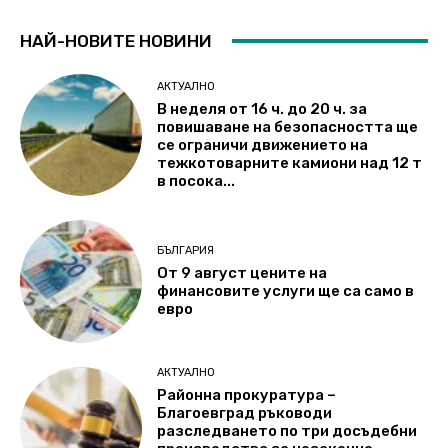
НАЙ-НОВИТЕ НОВИНИ
АКТУАЛНО
В неделя от 16 ч. до 20 ч. за
повишаване на безопасността ще
се ограничи движението на
тежкотоварните камиони над 12 т
в посока...
БЪЛГАРИЯ
От 9 август цените на
финансовите услуги ще са само в
евро
АКТУАЛНО
Районна прокуратура –
Благоевград ръководи
разследването по три досъдебни