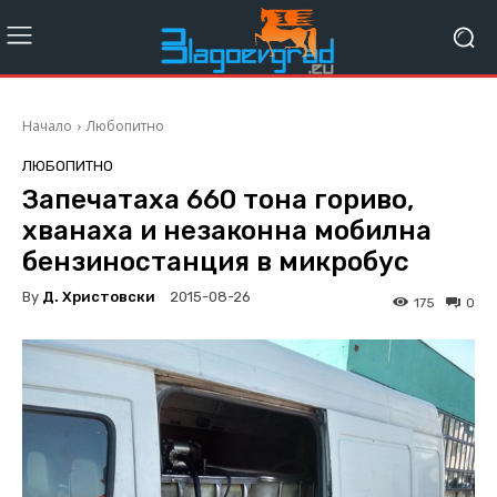
Начало
Любопитно
ЛЮБОПИТНО
Запечатаха 660 тона гориво,
хванаха и незаконна мобилна
бензиностанция в микробус
By
Д. Христовски
2015-08-26
175
0