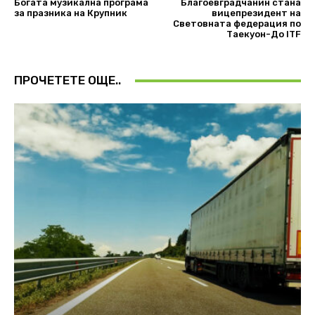
Богата музикална програма
Благоевградчанин стана
за празника на Крупник
вицепрезидент на
Световната федерация по
Таекуон-До ITF
ПРОЧЕТЕТЕ ОЩЕ..