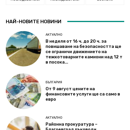
НАЙ-НОВИТЕ НОВИНИ
АКТУАЛНО
В неделя от 16 ч. до 20 ч. за
повишаване на безопасността ще
се ограничи движението на
тежкотоварните камиони над 12 т
в посока...
БЪЛГАРИЯ
От 9 август цените на
финансовите услуги ще са само в
евро
АКТУАЛНО
Районна прокуратура –
Благоевград ръководи