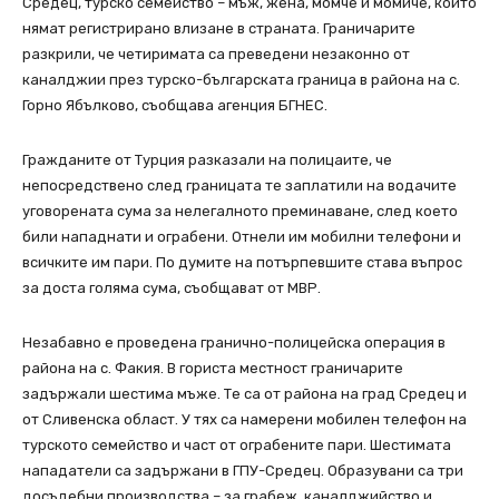
Средец, турско семейство – мъж, жена, момче и момиче, които
нямат регистрирано влизане в страната. Граничарите
разкрили, че четиримата са преведени незаконно от
каналджии през турско-българската граница в района на с.
Горно Ябълково, съобщава агенция БГНЕС.
Гражданите от Турция разказали на полицаите, че
непосредствено след границата те заплатили на водачите
уговорената сума за нелегалното преминаване, след което
били нападнати и ограбени. Отнели им мобилни телефони и
всичките им пари. По думите на потърпевшите става въпрос
за доста голяма сума, съобщават от МВР.
Незабавно е проведена гранично-полицейска операция в
района на с. Факия. В гориста местност граничарите
задържали шестима мъже. Те са от района на град Средец и
от Сливенска област. У тях са намерени мобилен телефон на
турското семейство и част от ограбените пари. Шестимата
нападатели са задържани в ГПУ-Средец. Образувани са три
досъдебни производства – за грабеж, каналджийство и