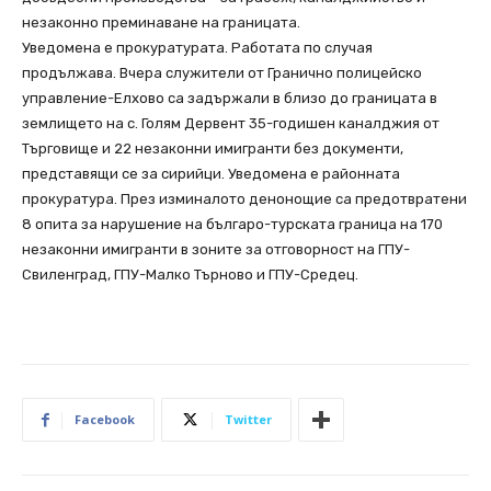
незаконно преминаване на границата.
Уведомена е прокуратурата. Работата по случая
продължава. Вчера служители от Гранично полицейско
управление-Елхово са задържали в близо до границата в
землището на с. Голям Дервент 35-годишен каналджия от
Търговище и 22 незаконни имигранти без документи,
представящи се за сирийци. Уведомена е районната
прокуратура. През изминалото денонощие са предотвратени
8 опита за нарушение на българо-турската граница на 170
незаконни имигранти в зоните за отговорност на ГПУ-
Свиленград, ГПУ-Малко Търново и ГПУ-Средец.
Facebook
Twitter