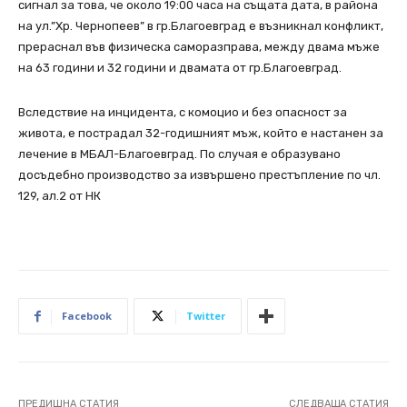
сигнал за това, че около 19:00 часа на същата дата, в района
на ул.”Хр. Чернопеев” в гр.Благоевград е възникнал конфликт,
прераснал във физическа саморазправа, между двама мъже
на 63 години и 32 години и двамата от гр.Благоевград.
Вследствие на инцидента, с комоцио и без опасност за
живота, е пострадал 32-годишният мъж, който е настанен за
лечение в МБАЛ-Благоевград. По случая е образувано
досъдебно производство за извършено престъпление по чл.
129, ал.2 от НК
Facebook
Twitter
ПРЕДИШНА СТАТИЯ
СЛЕДВАЩА СТАТИЯ