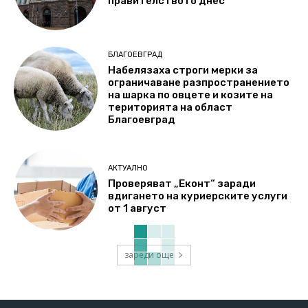
правителството днес
БЛАГОЕВГРАД
Набелязаха строги мерки за
ограничаване разпространението
на шарка по овцете и козите на
територията на област
Благоевград
АКТУАЛНО
Проверяват „Еконт“ заради
вдигането на куриерските услуги
от 1 август
зареди още