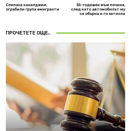
Спипаха каналджии,
55-годишен мъж почина,
ограбили група емигранти
след като автомобилът му
се обърна и го затисна
ПРОЧЕТЕТЕ ОЩЕ..