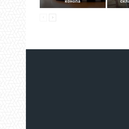
конопа
скл