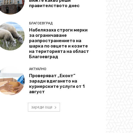
Вижте какво реши
правителството днес
БЛАГОЕВГРАД
Набелязаха строги мерки
за ограничаване
разпространението на
шарка по овцете и козите
на територията на област
Благоевград
АКТУАЛНО
Проверяват „Еконт“
заради вдигането на
куриерските услуги от 1
август
зареди още