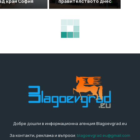
ад край София
правителството днес
Добре дошли в информационна агенция Blagoevgrad.eu
За контакти, реклама и въпроси:
blagoevgrad.eu@gmail.com