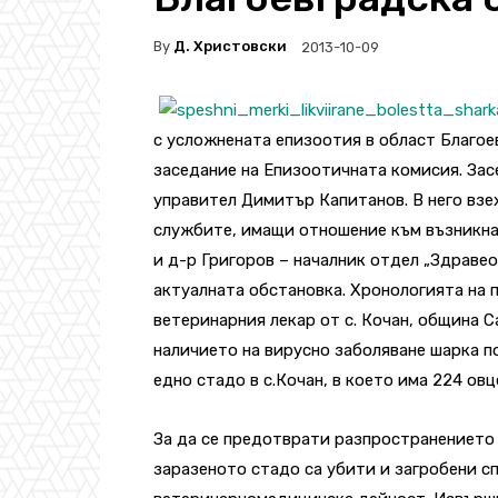
By
Д. Христовски
2013-10-09
с усложнената епизоотия в област Благое
заседание на Епизоотичната комисия. За
управител Димитър Капитанов. В него взе
службите, имащи отношение към възникна
и д-р Григоров – началник отдел „Здраве
актуалната обстановка. Хронологията на п
ветеринарния лекар от с. Кочан, община С
наличието на вирусно заболяване шарка п
едно стадо в с.Кочан, в което има 224 овце
За да се предотврати разпространението 
заразеното стадо са убити и загробени с