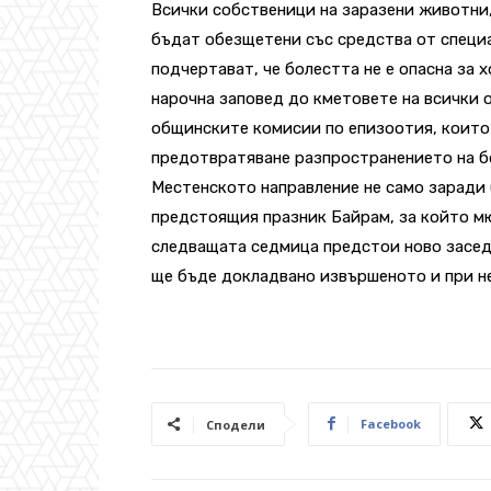
Всички собственици на заразени животни
бъдат обезщетени със средства от специ
подчертават, че болестта не е опасна за 
нарочна заповед до кметовете на всички 
общинските комисии по епизоотия, които
предотвратяване разпространението на бо
Местенското направление не само заради 
предстоящия празник Байрам, за който м
следващата седмица предстои ново заседа
ще бъде докладвано извършеното и при н
Facebook
Сподели