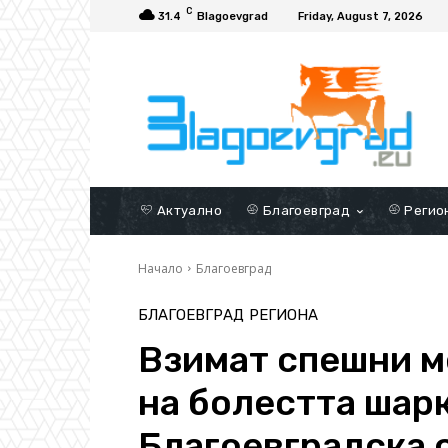
C
31.4
Blagoevgrad
Friday, August 7, 2026
Актуално
Благоевград
Регио
Начало
Благоевград
БЛАГОЕВГРАД
РЕГИОНА
Взимат спешни м
на болестта шарк
Благоевградска 