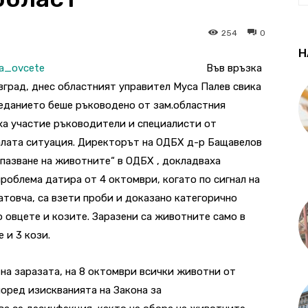
254
0
Н
Във връзка
вград, днес областният управител Муса Палев свика
седанието беше ръководено от зам.областния
ха участие ръководители и специалисти от
лата ситуация.
Директорът на ОДБХ д-р Бащавелов
опазване на животните“ в ОДБХ , докладваха
роблема датира от 4 октомври, когато по сигнал на
атовча, са взети проби и доказано категорично
о овцете и козите. Заразени са животните само в
 и 3 кози.
на заразата, на 8 октомври всички животни от
поред изискванията на Закона за