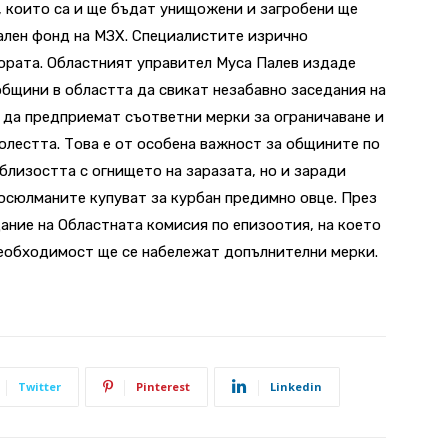
, които са и ще бъдат унищожени и загробени ще
ален фонд на МЗХ.
Специалистите изрично
хората. Областният управител Муса Палев издаде
общини в областта да свикат незабавно заседания на
 да предприемат съответни мерки за ограничаване и
лестта. Това е от особена важност за общините по
близостта с огнището на заразата, но и заради
юсюлманите купуват за курбан предимно овце. През
ние на Областната комисия по епизоотия, на което
еобходимост ще се набележат допълнителни мерки.
Twitter
Pinterest
Linkedin