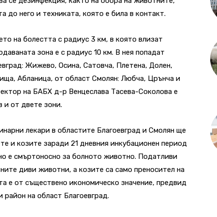
а се дезинфекция, както на обора на животните,
а до него и техниката, която е била в контакт.
то на болестта с радиус 3 км, в която влизат
даваната зона е с радиус 10 км. В нея попадат
вград: Жижево, Осина, Сатовча, Плетена, Долен,
ища, Абланица, от област Смолян: Любча, Црънча и
ректор на БАБХ д-р Венцеслава Тасева-Соколова е
 и от двете зони.
инарни лекари в областите Благоевград и Смолян ще
те и козите заради 21 дневния инкубационен период
ено е смъртоносно за болното животно. Податливи
тните диви животни, а козите са само преносител на
та е от съществено икономическо значение, предвид
и район на област Благоевград.