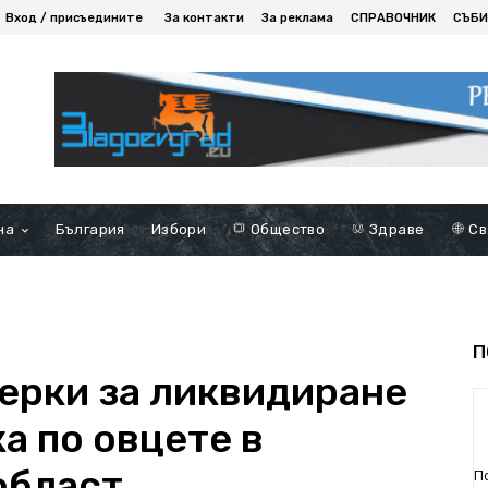
Вход / присъедините
За контакти
За реклама
СПРАВОЧНИК
СЪБИ
на
България
Избори
Общество
Здраве
Св
П
ерки за ликвидиране
а по овцете в
област
П