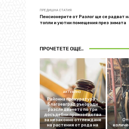
ПРЕДИШНА СТАТИЯ
Пенсионерите от Разлог ще се радват н
топли и уютни помещения през зимата
ПРОЧЕТЕТЕ ОЩЕ..
АКТУАЛНО
Районна прокуратура –
Благоевград ръководи
разследването по три
досъдебни производства
за незаконно отглеждане
От
на растения от рода на
количе