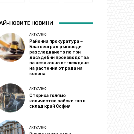
АЙ-НОВИТЕ НОВИНИ
АКТУАЛНО
Районна прокуратура –
Благоевград ръководи
разследването по три
досъдебни производства
за незаконно отглеждане
на растения от рода на
конопа
АКТУАЛНО
Откриха голямо
количество райски газ в
склад край София
АКТУАЛНО