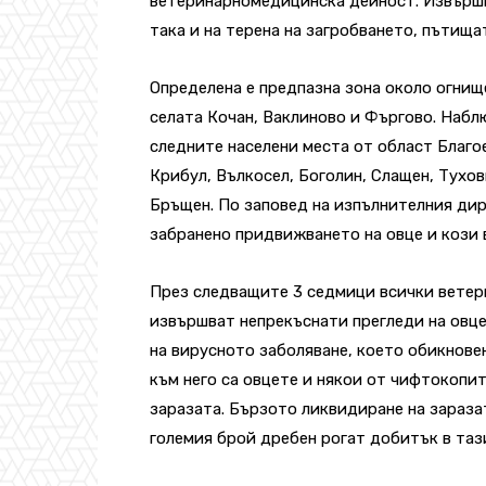
ветеринарномедицинска дейност. Извършв
така и на терена на загробването, пътищат
Определена е предпазна зона около огнище
селата Кочан, Ваклиново и Фъргово. Наблю
следните населени места от област Благое
Крибул, Вълкосел, Боголин, Слащен, Тухов
Бръщен. По заповед на изпълнителния ди
забранено придвижването на овце и кози в
През следващите 3 седмици всички ветер
извършват непрекъснати прегледи на овце
на вирусното заболяване, което обикнов
към него са овцете и някои от чифтокопи
заразата. Бързото ликвидиране на зараза
големия брой дребен рогат добитък в таз