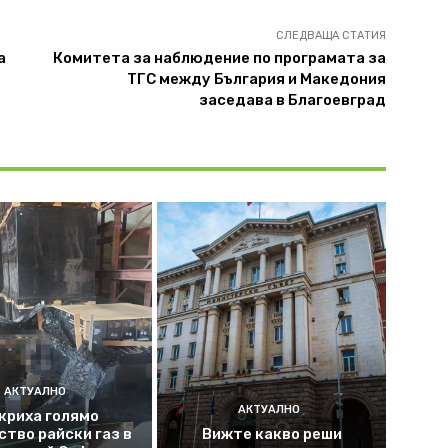
СЛЕДВАЩА СТАТИЯ
а
Комитета за наблюдение по програмата за
ТГС между България и Македония
заседава в Благоевград
АКТУАЛНО
АКТУАЛНО
криха голямо
ство райски газ в
Вижте какво реши