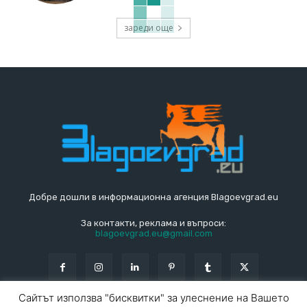
зареди още
Добре дошли в информационна агенция Blagoevgrad.eu
За контакти, реклама и въпроси:
blagoevgrad.eu@gmail.com
Сайтът използва "бисквитки" за улеснение на Вашето