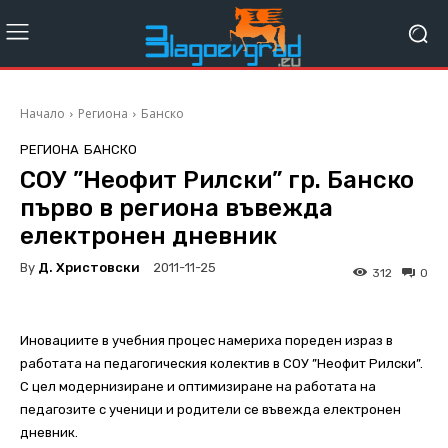
Начало
Региона
Банско
РЕГИОНА
БАНСКО
СОУ ”Неофит Рилски” гр. Банско
първо в региона въвежда
електронен дневник
By
Д. Христовски
2011-11-25
312
0
Иновациите в учебния процес намериха пореден израз в
работата на педагогическия колектив в СОУ ”Неофит Рилски”.
С цел модернизиране и оптимизиране на работата на
педагозите с ученици и родители се въвежда електронен
дневник.