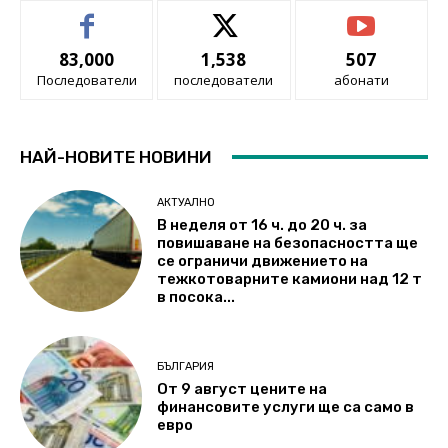
83,000
1,538
507
Последователи
последователи
абонати
НАЙ-НОВИТЕ НОВИНИ
АКТУАЛНО
В неделя от 16 ч. до 20 ч. за
повишаване на безопасността ще
се ограничи движението на
тежкотоварните камиони над 12 т
в посока...
БЪЛГАРИЯ
От 9 август цените на
финансовите услуги ще са само в
евро