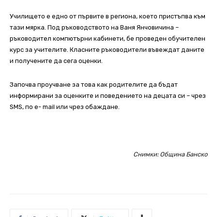
Училището е едно от първите в региона, което пристъпва към
тази мярка. Под ръководството на Ваня Янчовичина –
ръководител компютърни кабинети, бе проведен обучителен
курс за учителите. Класните ръководители въвеждат даните
и получените да сега оценки.
Започва проучване за това как родителите да бъдат
информирани за оценките и поведението на децата си – чрез
SMS, по е- mail или чрез обаждане.
Снимки: Община Банско