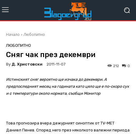
Начало
Любопитно
ЛЮБОПИТНО
Сняг чак през декември
By
Д. Христовски
2011-11-07
212
0
Истинският сняг вероятно ще изчака до декември. А
предпоследният месец на годината като цяло ще е по-скоро сух
и с температури около нормата, съобщи Монитор
Това прогнозира вчера дежурният синоптик от TV-MET
Даниел Пенев. Според него през няколкото валежни периода