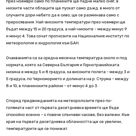
през ноември само по планините ще падне малко сняг, в
ниските части облаците ще пускат само дъжд. в много от
случаите дори небето да е сиво, ще се разминава само с
преросявания. Най-високите температури през ноември ще
бъдат между 15 и 20 градуса, а най-ниските – между минус 9
и минус 4. Това сочат прогнозите на Националния институт по
метеорология и хидрология към БАН.
Очакванията са за средна месечна температура около и под
нормата, която за Северна България и Горнотракийската
низина е между 5 и 8 градуса, за високите полета – между 3 и
5 градуса, по Черноморието и долината на р. Струма – между
8 и 10, в планинските райони – от минус 4 до 3.
Според предвижданията на метеоролозите през по-
голямата част от първата десетдневка времето ще бъде
спокойно есенно – с повече слънчеви часове, без валежи. Към
края на първата десетдневка облачността ще се увеличи,
температурите ще се понижат.