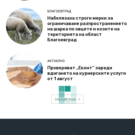
БЛАГОЕВГРАД
Набелязаха строги мерки за
ограничаване разпространението
на шарка по овцете и козите на
територията на област
Благоевград
АКТУАЛНО
Проверяват „Еконт“ заради
вдигането на куриерските услуги
от 1 август
зареди още