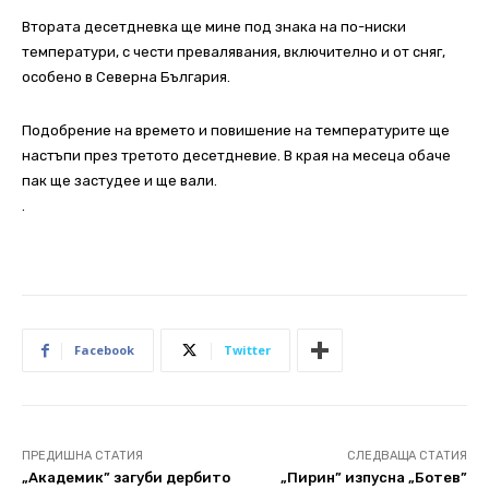
Втората десетдневка ще мине под знака на по-ниски
температури, с чести превалявания, включително и от сняг,
особено в Северна България.
Подобрение на времето и повишение на температурите ще
настъпи през третото десетдневие. В края на месеца обаче
пак ще застудее и ще вали.
.
Facebook
Twitter
ПРЕДИШНА СТАТИЯ
СЛЕДВАЩА СТАТИЯ
„Академик” загуби дербито
„Пирин” изпусна „Ботев”