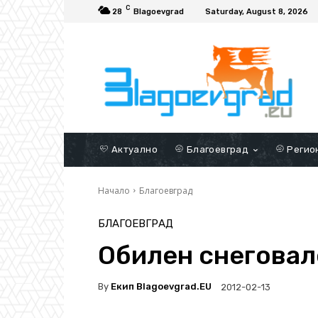
C
28
Blagoevgrad
Saturday, August 8, 2026
Актуално
Благоевград
Регио
Начало
Благоевград
БЛАГОЕВГРАД
Обилен снеговал
By
Екип Blagoevgrad.EU
2012-02-13