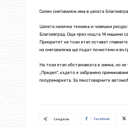
Силен снеговалеж има в цялата Благоевград
Цялата налична техника и човешки ресурс
Благоевград. Още през нощта 14 машини с
Приоритет на този етап остават главните
на снеговалежа ще пъдат почистени и вът
На този етап обстановката е зимна, но не
„Предел“, където е забранено преминаван
полуремаркета. За лекотоварните автомо
Facebook
Сподели