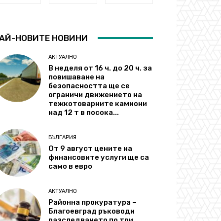
АЙ-НОВИТЕ НОВИНИ
АКТУАЛНО
В неделя от 16 ч. до 20 ч. за
повишаване на
безопасността ще се
ограничи движението на
тежкотоварните камиони
над 12 т в посока...
БЪЛГАРИЯ
От 9 август цените на
финансовите услуги ще са
само в евро
АКТУАЛНО
Районна прокуратура –
Благоевград ръководи
разследването по три