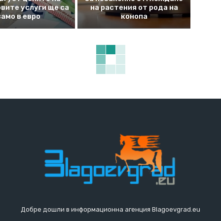
вите услуги ще са
на растения от рода на
само в евро
конопа
Добре дошли в информационна агенция Blagoevgrad.eu