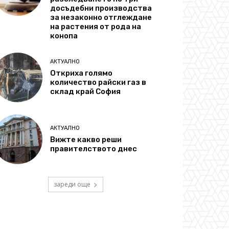
досъдебни производства
за незаконно отглеждане
на растения от рода на
конопа
АКТУАЛНО
Откриха голямо
количество райски газ в
склад край София
АКТУАЛНО
Вижте какво реши
правителството днес
зареди още