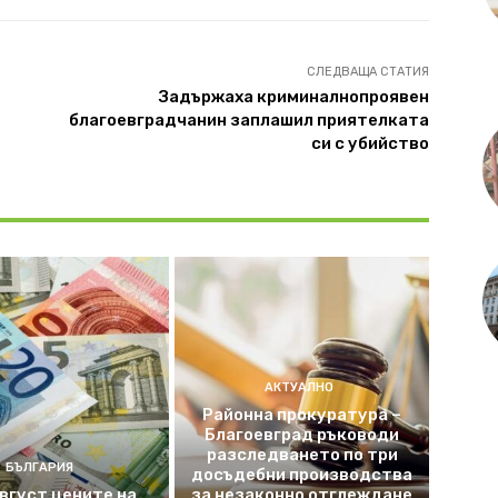
СЛЕДВАЩА СТАТИЯ
Задържаха криминалнопроявен
благоевградчанин заплашил приятелката
си с убийство
АКТУАЛНО
Районна прокуратура –
Благоевград ръководи
разследването по три
БЪЛГАРИЯ
досъдебни производства
август цените на
за незаконно отглеждане