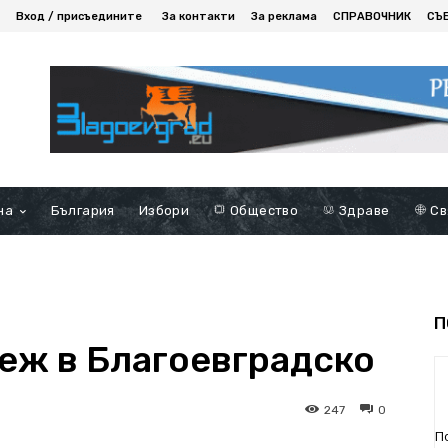
Вход / присъедините
За контакти
За реклама
СПРАВОЧНИК
СЪ
на
България
Избори
Общество
Здраве
Св
П
еж в Благоевградско
247
0
П