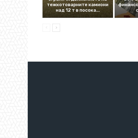
тежкотоварните камиони
финансо
над 12 т в посока...