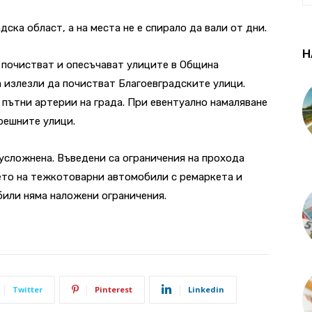
ска област, а на места не е спирало да вали от дни.
Н
 почистват и опесъчават улиците в Община
а излезли да почистват Благоевградските улици.
 пътни артерии на града. При евентуално намаляване
решните улици.
 усложнена. Въведени са ограничения на прохода
ето на тежкотоварни автомобили с ремаркета и
били няма наложени ограничения.
Twitter
Pinterest
Linkedin