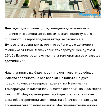
Днес ще бъде слънчево, след пладне над източните и
планинските райони ще се появи незначителна купеста
облачност. Северозападният вятър ще отслабне, в
Дунавската равнина и източните райони ще е до умерен,
съобщиха от НИМХ. Максимални температури между 23° и
28°.
За Благоевград максималната температура се очаква да
достигне 26
°
.
Над планините ще бъде предимно слънчево, след обяд с
купеста облачност, но без валежи. По билата ще духа
предимно умерен северозападен вятър. Максимална
температура на височина 1200 метра около 16°, на 2000 метра
– около 9°. Над Черноморието ще бъде предимно слънчево,
след обяд с временни увеличения на облачността. Ще духа
до умерен северозападен вятър. Максимални температури: