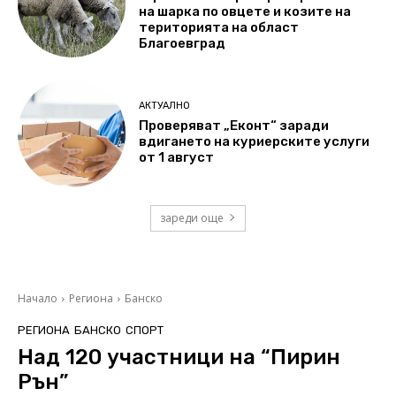
на шарка по овцете и козите на
територията на област
Благоевград
АКТУАЛНО
Проверяват „Еконт“ заради
вдигането на куриерските услуги
от 1 август
зареди още