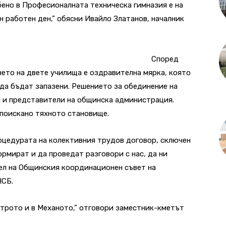
обено в Професионалната техническа гимназия е на
н работен ден,” обясни Ивайло Златанов, началник
Според
ето на двете училища е оздравителна мярка, която
да бъдат запазени. Решението за обединение на
и и представители на общинска администрация.
 поискано тяхното становище.
оцедурата на колективния трудов договор, сключен
рмират и да проведат разговори с нас, да ни
тел на Общинския координационен съвет на
НСБ.
ктрото и в Механото,” отговори заместник-кметът