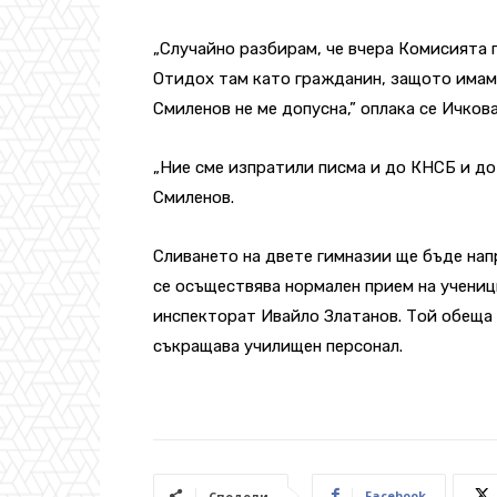
„Случайно разбирам, че вчера Комисията 
Отидох там като гражданин, защото имам 
Смиленов не ме допусна,” оплака се Ичкова
„Ние сме изпратили писма и до КНСБ и до 
Смиленов.
Сливането на двете гимназии ще бъде нап
се осъществява нормален прием на учениц
инспекторат Ивайло Златанов. Той обеща 
съкращава училищен персонал.
Facebook
Сподели