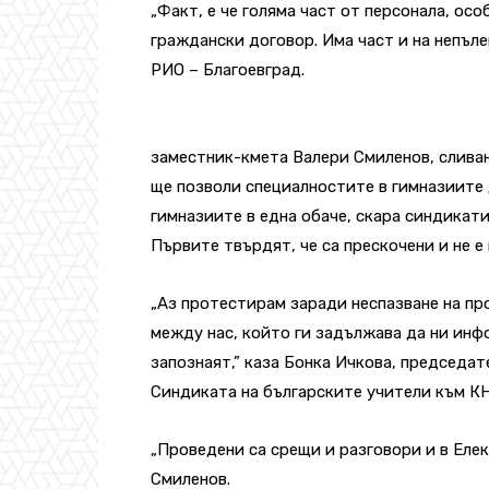
„Факт, е че голяма част от персонала, ос
граждански договор. Има част и на непъле
РИО – Благоевград.
заместник-кмета Валери Смиленов, сливан
ще позволи специалностите в гимназиите 
гимназиите в една обаче, скара синдикат
Първите твърдят, че са прескочени и не е
„Аз протестирам заради неспазване на пр
между нас, който ги задължава да ни инфо
запознаят,” каза Бонка Ичкова, председа
Синдиката на българските учители към К
„Проведени са срещи и разговори и в Еле
Смиленов.