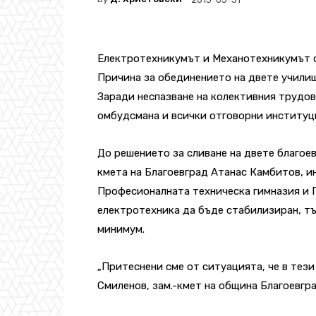
Електротехникумът и Механотехникумът се
Причина за обединението на двете учили
Заради неспазване на колективния трудов
омбудсмана и всички отговорни институц
До решението за сливане на двете благое
кмета на Благоевград Атанас Камбитов, и
Професионалната техническа гимназия и 
електротехника да бъде стабилизиран, тъ
минимум.
„Притеснени сме от ситуацията, че в тези
Смиленов, зам.-кмет на община Благоевгра