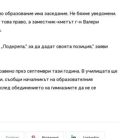
по образование има заседание. Не бяхме уведомени.
това право, а заместник-кметът г-н Валери
.
„Подкрепа,” за да дадат своята позиция,” заяви
равено през септември тази година. В училищата ще
и, съобщи началникът на образователния
след обединението на гимназиите да не се
Twitter
Pinterest
Linkedin