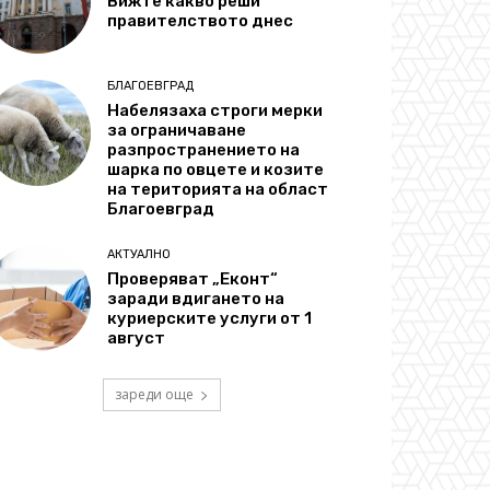
Вижте какво реши
правителството днес
БЛАГОЕВГРАД
Набелязаха строги мерки
за ограничаване
разпространението на
шарка по овцете и козите
на територията на област
Благоевград
АКТУАЛНО
Проверяват „Еконт“
заради вдигането на
куриерските услуги от 1
август
зареди още