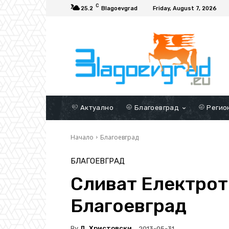
C
25.2
Blagoevgrad
Friday, August 7, 2026
Актуално
Благоевград
Регио
Начало
Благоевград
БЛАГОЕВГРАД
Сливат Електрот
Благоевград
By
Д. Христовски
2013-05-31