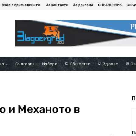
Вход / присъедините
За контакти
За реклама
СПРАВОЧНИК
СЪБ
на
България
Избори
Общество
Здраве
Св
П
о и Механото в
П