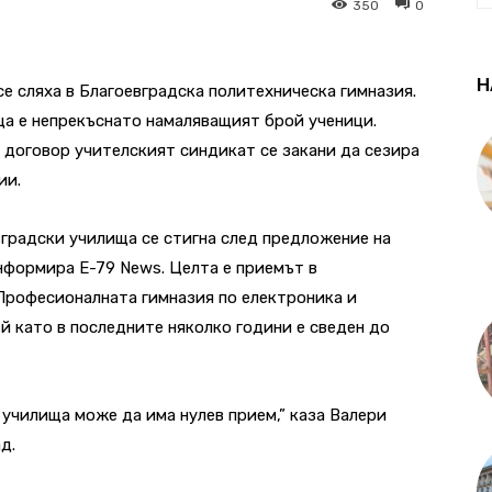
350
0
Н
 сляха в Благоевградска политехническа гимназия.
ща е непрекъснато намаляващият брой ученици.
 договор учителският синдикат се закани да сезира
ии.
вградски училища се стигна след предложение на
нформира E-79 News. Целта е приемът в
Професионалната гимназия по електроника и
й като в последните няколко години е сведен до
 училища може да има нулев прием,” каза Валери
д.