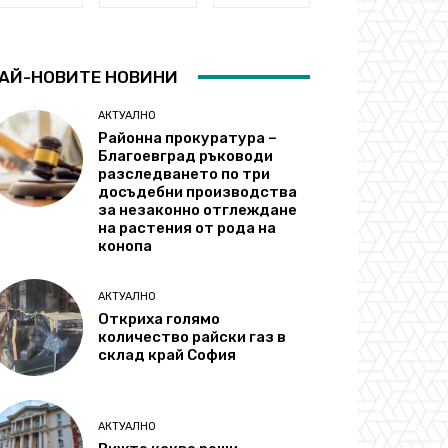
АЙ-НОВИТЕ НОВИНИ
АКТУАЛНО
Районна прокуратура –
Благоевград ръководи
разследването по три
досъдебни производства
за незаконно отглеждане
на растения от рода на
конопа
АКТУАЛНО
Откриха голямо
количество райски газ в
склад край София
АКТУАЛНО