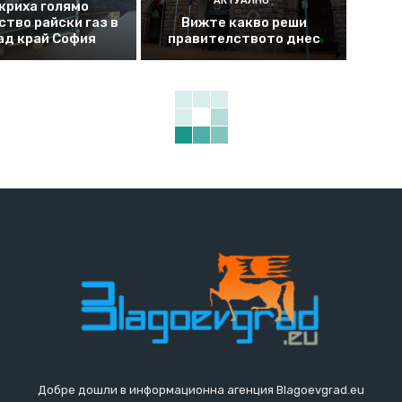
АКТУАЛНО
криха голямо
ство райски газ в
Вижте какво реши
ад край София
правителството днес
Добре дошли в информационна агенция Blagoevgrad.eu