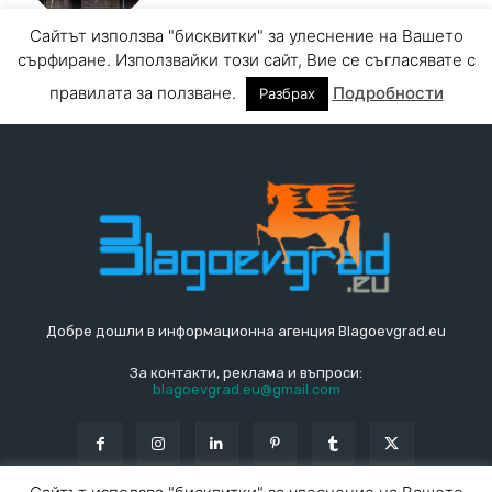
Добре дошли в информационна агенция Blagoevgrad.eu
За контакти, реклама и въпроси:
blagoevgrad.eu@gmail.com