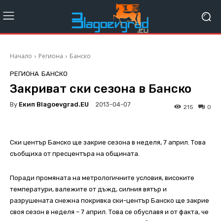
Начало
Региона
Банско
РЕГИОНА
БАНСКО
Закриват ски сезона в Банско
By
Екип Blagoevgrad.EU
2013-04-07
215
0
Ски център Банско ще закрие сезона в неделя, 7 април. Това
съобщиха от пресцентъра на общината.
Поради промяната на метрологичните условия, високите
температури, валежите от дъжд, силния вятър и
разрушената снежна покривка ски-център Банско ще закрие
своя сезон в неделя – 7 април. Това се обуславя и от факта, че