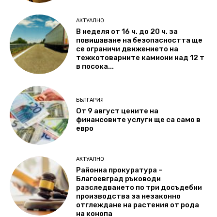
АКТУАЛНО
В неделя от 16 ч. до 20 ч. за
повишаване на безопасността ще
се ограничи движението на
тежкотоварните камиони над 12 т
в посока...
БЪЛГАРИЯ
От 9 август цените на
финансовите услуги ще са само в
евро
АКТУАЛНО
Районна прокуратура –
Благоевград ръководи
разследването по три досъдебни
производства за незаконно
отглеждане на растения от рода
на конопа