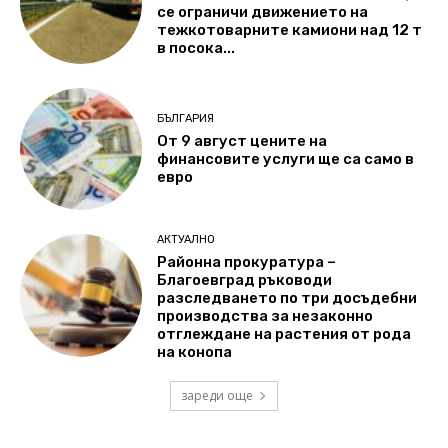
се ограничи движението на
тежкотоварните камиони над 12 т
в посока...
БЪЛГАРИЯ
От 9 август цените на
финансовите услуги ще са само в
евро
АКТУАЛНО
Районна прокуратура –
Благоевград ръководи
разследването по три досъдебни
производства за незаконно
отглеждане на растения от рода
на конопа
зареди още