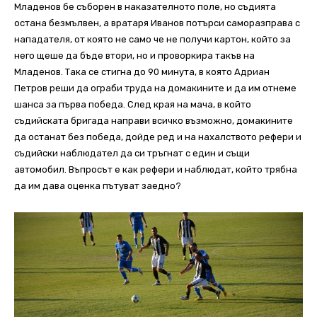
Младенов бе съборен в наказателното поле, но съдията
остана безмълвен, а вратаря Иванов потърси саморазправа с
нападателя, от която не само че не получи картон, който за
него щеше да бъде втори, но и проворкира такъв на
Младенов. Така се стигна до 90 минута, в която Адриан
Петров реши да ограби труда на домакините и да им отнеме
шанса за първа победа. След края на мача, в който
съдийската бригада направи всичко възможно, домакините
да останат без победа, дойде ред и на нахалството рефери и
съдийски наблюдател да си тръгнат с един и същи
автомобил. Въпросът е как рефери и наблюдат, който трябна
да им дава оценка пътуват заедно?