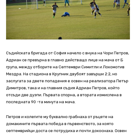
Съдийската бригада от София начело с внука на Чори Петров,
Адриан се превърна в главно действащо лице на мача от Б
група, между отборите на Септември Симитли и Локомотив
Мездра. На стадиона в Крупник двубоят завърши 2:2, но
заслугата за двете попадения е освен на реализатора Петър
Димитров, така и на главния съдия Адриан Петров, който
отсъди две дузпи. Първата спорна, а втората измислена в
последната 90 -та минута на мача.
Петров и колегите му буквално грабнаха от ръцете на
домакините първата победа в първенството, за която
септемврийци доста се потрудиха и почти докоснаха. Освен