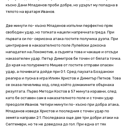
късно Дани Младенов проби добре, но удърът му попадна в
тялото на вратаря Иванов.
Две минути по- късно Младенов изпълни перфектно пряк
свободен удар, но топката нацели напречната греда. При
първата си по- сериозна атака гостите получиха дузпа. При
центриране в наказателното поле Лулейски докосна
нападател на Локомотив, а съдията това и чакаше и отсъди
наказателен удар. Петър Димитров бе точен от бялата точка.
До края на полуремето Мишев от гостите отправи опасен
удар, а почивката дойде при 0:1. Сред паузата Боздански
реагира и пусна в игра Илиян Христов и Димитър Петков. Това
се оказа печеливш ход, след който домакините обърнаха
резултата. Първо Методи Костов в 57 минута изравни, след
като бе оставен сам в наказателното поле и с точен удар
преодоля Иванов. Четири минути по- късно при добра атака,
Младенов изведе Христов и последния с точен удар по
земята направи 2:1. Последваха още две три добри атаки на
Септември, но те не доведоха до гол. При една от тях