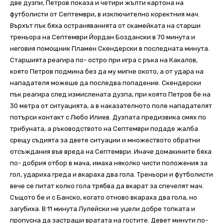
две дузпи, Петров показа и четири жълти картона на
футболисти от Септември, в изключително коректния мач.
Върхът пък бяха остраняванията от скамейката на старши
треньора на Септември Йордан Боздански в 70 минута и
неговия помощник Пламен Скендерски в последната минута.
Старшията реагира по- остро при игра с ръка на Какалов,
която Петров подмина без да му мигне окото, а от удара на
нападателя можеше да последва попадение. Скендерски
пък реагира след измислената дузпа, при която Петров бе на
30 метра от ситуацията, а в наказателното поле нападателят
потърси контакт с Любо Илиев. Дузпата предизвика смях по
трибуната, а ръководството на Септември подаде жалба
срещу съдията за двете ситуации и множеството обратни
отсъждания във вреда на Септември. Иначе домакините бяха
по- добрия отбор в мача, имаха няколко чисти положения за
гол, удариха греда и вкараха два гола. Треньори и футболисти
вече се питат колко гола трябва да вкарат за спечелят мач.
Същото бе и с Банско, когато отново вкараха два гола, но
загубиха. В 11 минута Лулейски не уцели добре топката и
пропусна да застраши вратата на гостите. Девет минути по-