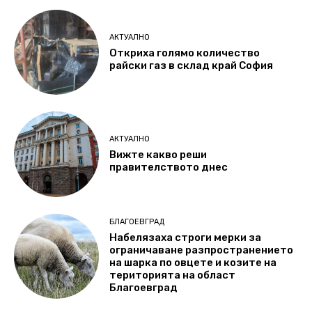
АКТУАЛНО
Откриха голямо количество
райски газ в склад край София
АКТУАЛНО
Вижте какво реши
правителството днес
БЛАГОЕВГРАД
Набелязаха строги мерки за
ограничаване разпространението
на шарка по овцете и козите на
територията на област
Благоевград