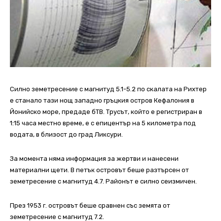
Силно земетресение с магнитуд 5.1-5.2 по скалата на Рихтер
е станало тази нощ западно гръцкия остров Кефалония в
Йонийско море, предаде бТВ. Трусът, който е регистриран в
1:15 часа местно време, е с епицентър на 5 километра под
водата, в близост до град Ликсури.
За момента няма информация за жертви и нанесени
материални щети. В петък островът беше разтърсен от
земетресение с магнитуд 4.7. Районът е силно сеизмичен.
През 1953 г. островът беше сравнен със земята от
земетресение с магнитуд 7.2.