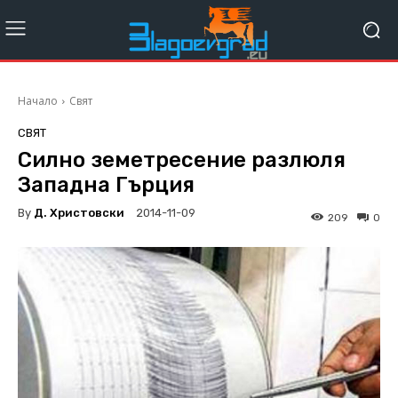
Начало
Свят
СВЯТ
Силно земетресение разлюля
Западна Гърция
By
Д. Христовски
2014-11-09
209
0