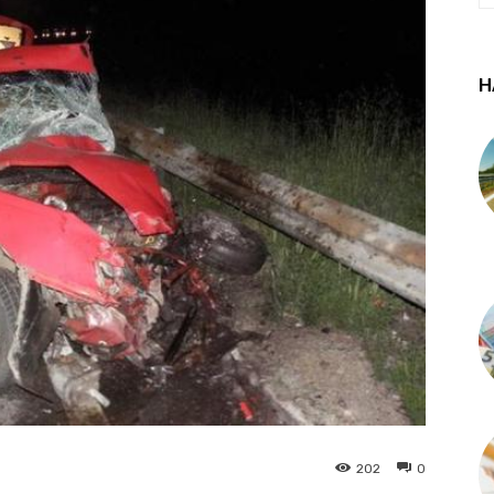
Н
202
0