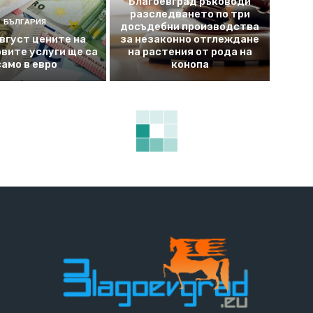
Благоевград ръководи
разследването по три
БЪЛГАРИЯ
досъдебни производства
август цените на
за незаконно отглеждане
вите услуги ще са
на растения от рода на
само в евро
конопа