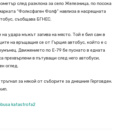
илометър след разклона за село Железница, по посока
 марката “Фолксфаген Фолф” навлиза в насрещната
автобус, съобщава БГНЕС.
 на удара мъжът загива на място. Той е бил сам в
ите на връщащия се от Гърция автобус, който е с
румънец. Движението по Е-79 бе пуснато в едната
са прехвърлени в пътуващи след него автобуси,
ен оглед.
тръгнал за някой от съборите за днешния Герговден.
кип.