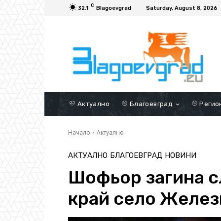
C
32.1
Blagoevgrad
Saturday, August 8, 2026
Актуално
Благоевград
Регио
Начало
Актуално
АКТУАЛНО
БЛАГОЕВГРАД
НОВИНИ
Шофьор загина с
край село Желе