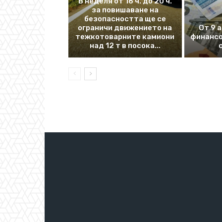
В неделя от 16 ч. до 20 ч.
за повишаване на
безопасността ще се
ограничи движението на
От 9 
тежкотоварните камиони
финансо
над 12 т в посока...