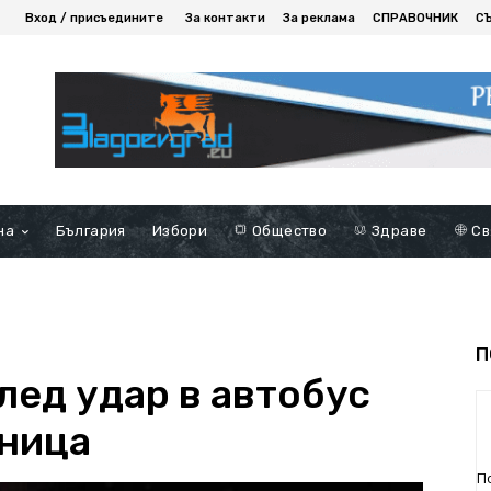
Вход / присъедините
За контакти
За реклама
СПРАВОЧНИК
С
на
България
Избори
Общество
Здраве
Св
П
лед удар в автобус
зница
П