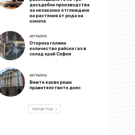
досъдебни производства
за незаконно отглеждане
на растения от рода на
конопа
АКТУАЛНО
Откриха голямо
количество райски газ в
склад край София
АКТУАЛНО
Вижте какво реши
правителството днес
зареди още