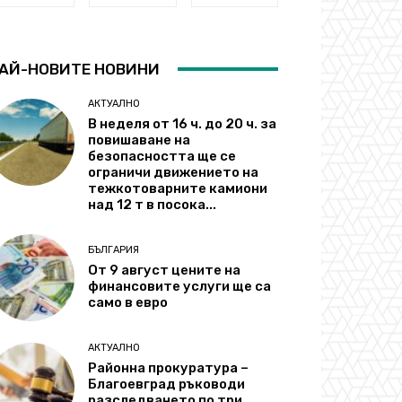
АЙ-НОВИТЕ НОВИНИ
АКТУАЛНО
В неделя от 16 ч. до 20 ч. за
повишаване на
безопасността ще се
ограничи движението на
тежкотоварните камиони
над 12 т в посока...
БЪЛГАРИЯ
От 9 август цените на
финансовите услуги ще са
само в евро
АКТУАЛНО
Районна прокуратура –
Благоевград ръководи
разследването по три