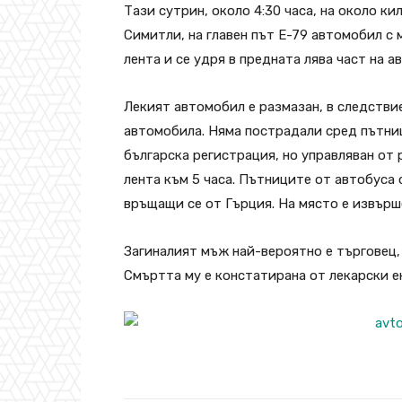
Тази сутрин, около 4:30 часа, на около к
Симитли, на главен път E-79 автомобил с
лента и се удря в предната лява част на 
Лекият автомобил е размазан, в следствие
автомобила. Няма пострадали сред пътниц
българска регистрация, но управляван от 
лента към 5 часа. Пътниците от автобуса 
връщащи се от Гърция. На място е извърш
Загиналият мъж най-вероятно е търговец, 
Смъртта му е констатирана от лекарски е