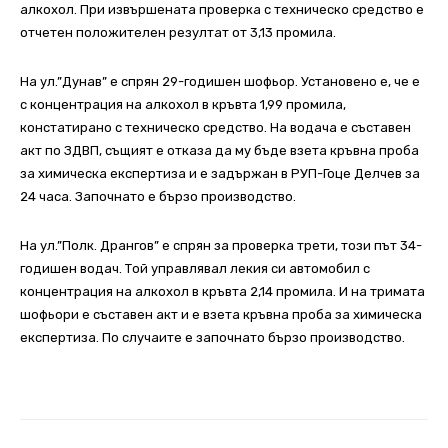
алкохол. При извършената проверка с техническо средство е
отчетен положителен резултат от 3,13 промила.
На ул.”Дунав” е спрян 29-годишен шофьор. Установено е, че е
с концентрация на алкохол в кръвта 1,99 промила,
констатирано с техническо средство. На водача е съставен
акт по ЗДВП, същият е отказа да му бъде взета кръвна проба
за химическа експертиза и е задържан в РУП-Гоце Делчев за
24 часа. Започнато е бързо производство.
На ул.”Полк. Дрангов” е спрян за проверка трети, този път 34-
годишен водач. Той управлявал лекия си автомобил с
концентрация на алкохол в кръвта 2,14 промила. И на тримата
шофьори е съставен акт и е взета кръвна проба за химическа
експертиза. По случаите е започнато бързо производство.