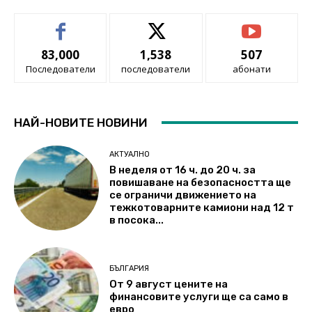
83,000
1,538
507
Последователи
последователи
абонати
НАЙ-НОВИТЕ НОВИНИ
АКТУАЛНО
В неделя от 16 ч. до 20 ч. за
повишаване на безопасността ще
се ограничи движението на
тежкотоварните камиони над 12 т
в посока...
БЪЛГАРИЯ
От 9 август цените на
финансовите услуги ще са само в
евро