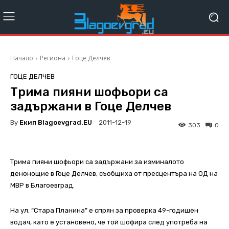
Начало
Региона
Гоце Делчев
ГОЦЕ ДЕЛЧЕВ
Трима пияни шофьори са
задържани в Гоце Делчев
By
Екип Blagoevgrad.EU
2011-12-19
303
0
Трима пияни шофьори са задържани за изминалото
денонощие в Гоце Делчев, съобщиха от пресцентъра на ОД на
МВР в Благоевград.
На ул. “Стара Планина” е спрян за проверка 49-годишен
водач, като е установено, че той шофира след употреба на