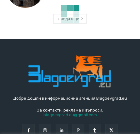
зареди още
Добре дошли в информационна агенция Blagoevgrad.eu
За контакти, реклама и въпроси:
blagoevgrad.eu@gmail.com