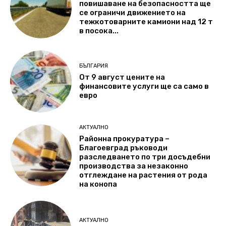
повишаване на безопасността ще
се ограничи движението на
тежкотоварните камиони над 12 т
в посока...
БЪЛГАРИЯ
От 9 август цените на
финансовите услуги ще са само в
евро
АКТУАЛНО
Районна прокуратура –
Благоевград ръководи
разследването по три досъдебни
производства за незаконно
отглеждане на растения от рода
на конопа
АКТУАЛНО