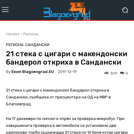
Начало
Региона
РЕГИОНА
САНДАНСКИ
21 стека с цигари с макендонски
бандерол откриха в Сандански
By
Екип Blagoevgrad.EU
2011-12-19
309
0
21 стека с цигари с макендонски бандерол откриха в
Сандански, съобщиха от пресцентъра на ОД на МВР в
Благоевград.
На 17 декември по сигнал е спрян за проверка микробус. При
извършената проверка в автомобила са установени две
найлонови торби съдържащи 21 стека по 10 броя кутии цигари