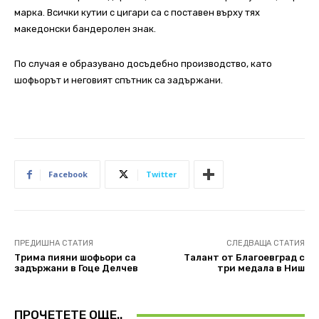
марка. Всички кутии с цигари са с поставен върху тях
македонски бандеролен знак.
По случая е образувано досъдебно производство, като
шофьорът и неговият спътник са задържани.
Facebook
Twitter
ПРЕДИШНА СТАТИЯ
СЛЕДВАЩА СТАТИЯ
Трима пияни шофьори са
Талант от Благоевград с
задържани в Гоце Делчев
три медала в Ниш
ПРОЧЕТЕТЕ ОЩЕ..