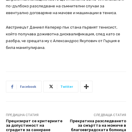
по-дълбоко разследване на съмнителни случаи за
евентуално договаряне на мачове и машинации в тениса.
Австриецът Даниел Келерер пък стана първият тенисист,
който получава доживотна дисквалификация, след като се
разбра, че срещата му с Александрос Якупович от Гърция е
била манипулирана.
Facebook
Twitter
ПРЕДИШНА СТАТИЯ
СЛЕДВАЩА СТАТИЯ
Прецизират се критериите
Прекратиха разследването
за допустимост на
за смъртта на момиче в
сградите за саниране
благоевградската болница