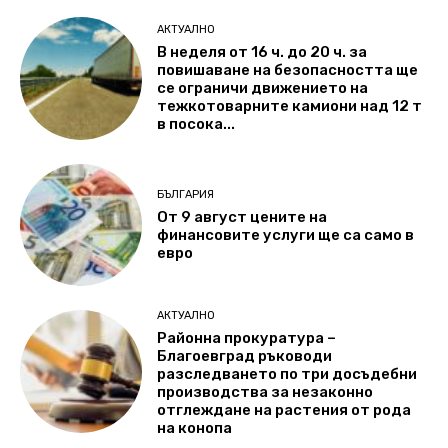
АКТУАЛНО
В неделя от 16 ч. до 20 ч. за
повишаване на безопасността ще
се ограничи движението на
тежкотоварните камиони над 12 т
в посока...
БЪЛГАРИЯ
От 9 август цените на
финансовите услуги ще са само в
евро
АКТУАЛНО
Районна прокуратура –
Благоевград ръководи
разследването по три досъдебни
производства за незаконно
отглеждане на растения от рода
на конопа