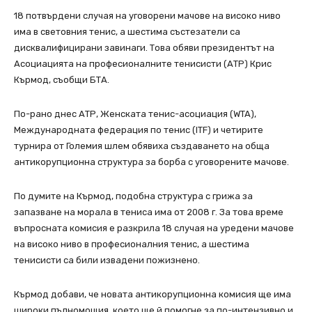
18 потвърдени случая на уговорени мачове на високо ниво
има в световния тенис, а шестима състезатели са
дисквалифицирани завинаги. Това обяви президентът на
Асоциацията на професионалните тенисисти (АТР) Крис
Кърмод, съобщи БТА.
По-рано днес АТР, Женската тенис-асоциация (WTA),
Международната федерация по тенис (ITF) и четирите
турнира от Големия шлем обявиха създаването на обща
антикорупционна структура за борба с уговорените мачове.
По думите на Кърмод, подобна структура с грижа за
запазване на морала в тениса има от 2008 г. За това време
въпросната комисия е разкрила 18 случая на уредени мачове
на високо ниво в професионалния тенис, а шестима
тенисисти са били извадени пожизнено.
Кърмод добави, че новата антикорупционна комисия ще има
широки пълномощия, което ще й помогне за по-интензивно и