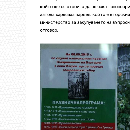
който ще се строи, а да не чакат спонсор
затова харесаха парцел, който е в горск
министерство за закупуването на въпросн
отговор.