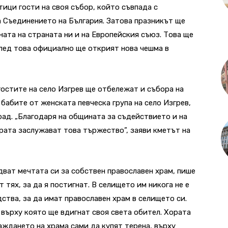
ици гости на своя събор, който съвпада с
а Съединението на България. Затова празникът ще
ната на страната ни и на Европейския съюз. Това ще
След това официално ще открият нова чешма в
гостите на село Изгрев ще отбележат и събора на
 бабите от женската певческа група на село Изгрев,
ад. „Благодаря на общината за съдействието и на
ората заслужават това тържество”, заяви кметът на
дват мечтата си за собствен православен храм, пише
т тях, за да я постигнат. В селището им никога не е
ства, за да имат православен храм в селището си.
 върху която ще вдигнат своя света обител. Хората
ждането на храма сами да купят терена, върху