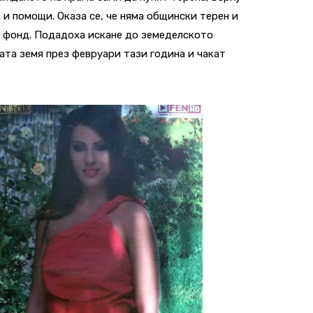
и и помощи. Оказа се, че няма общински терен и
ия фонд. Подадоха искане до земеделското
ата земя през февруари тази година и чакат