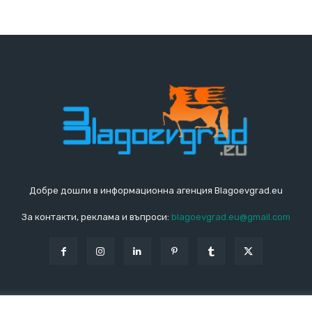
Добре дошли в информационна агенция Blagoevgrad.eu
За контакти, реклама и въпроси:
blagoevgrad.eu@gmail.com