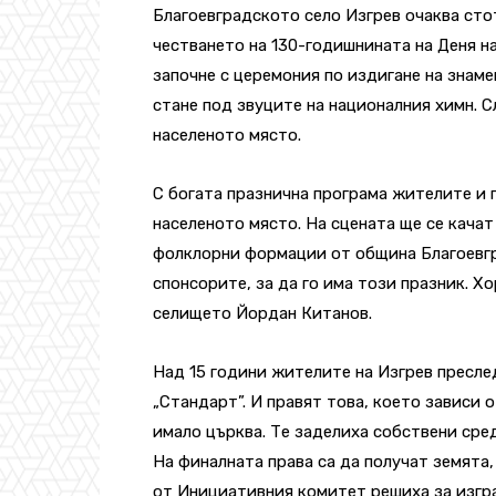
Благоевградското село Изгрев очаква стот
честването на 130-годишнината на Деня н
започне с церемония по издигане на знаме
стане под звуците на националния химн. 
населеното място.
С богата празнична програма жителите и 
населеното място. На сцената ще се качат
фолклорни формации от община Благоевгр
спонсорите, за да го има този празник. Х
селището Йордан Китанов.
Над 15 години жителите на Изгрев пресле
„Стандарт”. И правят това, което зависи о
имало църква. Те заделиха собствени сред
На финалната права са да получат земята,
от Инициативния комитет решиха за изгра