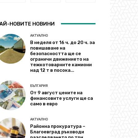
АЙ-НОВИТЕ НОВИНИ
АКТУАЛНО
В неделя от 16 ч. до 20 ч. за
повишаване на
безопасността ще се
ограничи движението на
тежкотоварните камиони
над 12 т в посока...
БЪЛГАРИЯ
От 9 август цените на
финансовите услуги ще са
само в евро
АКТУАЛНО
Районна прокуратура –
Благоевград ръководи
разследването по три