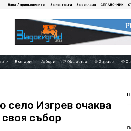
Вход / присъедините
За контакти
За реклама
СПРАВОЧНИК
С
на
България
Избори
Общество
Здраве
Св
П
о село Изгрев очаква
 своя събор
П