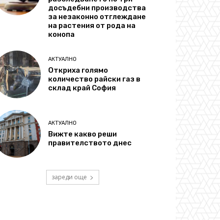
досъдебни производства
за незаконно отглеждане
на растения от рода на
конопа
АКТУАЛНО
Откриха голямо
количество райски газ в
склад край София
АКТУАЛНО
Вижте какво реши
правителството днес
зареди още