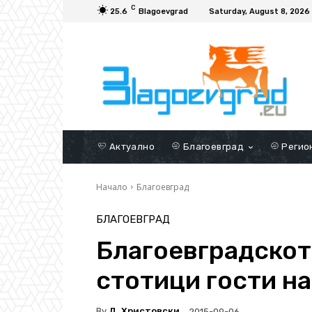
C
25.6
Blagoevgrad
Saturday, August 8, 2026
Актуално
Благоевград
Регио
Начало
Благоевград
БЛАГОЕВГРАД
Благоевградскот
стотици гости на
By
Д. Христовски
2015-09-06