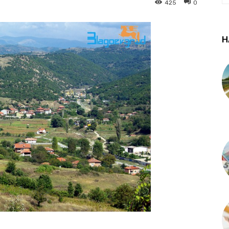
425
0
Н