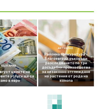
АКТУАЛНО
Районна прокуратура –
Благоевград ръководи
разследването по три
БЪЛГАРИЯ
досъдебни производства
август цените на
за незаконно отглеждане
вите услуги ще са
на растения от рода на
само в евро
конопа