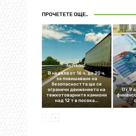
ПРОЧЕТЕТЕ ОЩЕ..
АКТУАЛНО
В неделя от 16 ч. до 20 ч.
за повишаване на
безопасността ще се
ограничи движението на
От 9 
тежкотоварните камиони
финансо
над 12 т в посока...