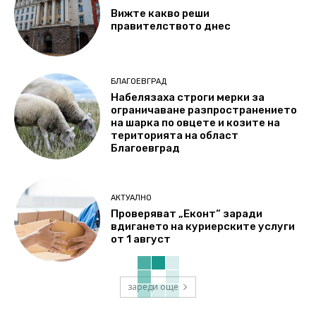
Вижте какво реши
правителството днес
БЛАГОЕВГРАД
Набелязаха строги мерки за
ограничаване разпространението
на шарка по овцете и козите на
територията на област
Благоевград
АКТУАЛНО
Проверяват „Еконт“ заради
вдигането на куриерските услуги
от 1 август
зареди още