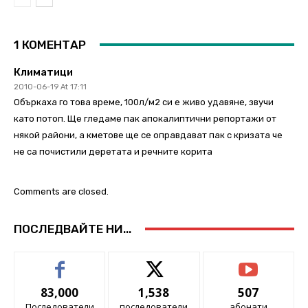
1 КОМЕНТАР
Климатици
2010-06-19 At 17:11
Объркаха го това време, 100л/м2 си е живо удавяне, звучи
като потоп. Ще гледаме пак апокалиптични репортажи от
някой райони, а кметове ще се оправдават пак с кризата че
не са почистили деретата и речните корита
Comments are closed.
ПОСЛЕДВАЙТЕ НИ...
83,000
1,538
507
Последователи
последователи
абонати