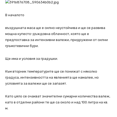
В началото
въздушната маса ще е силно неустойчива и ще се развива
мощна купесто-дъждовна облачност, която ще е
предпоставка за интензивни валежи, придружени от силни
гръмотевични бури.
Ще има и условия за градушки.
Към вторник температурите ще се понижат с няколко
градуса, интензивността на явленията ще намалее, но
условията за валежи ще се запазят.
Като цяло се очакват значителни сумарни количества валеж,
като в отделни райони те ще са около и над 100 литра на кв.
м.