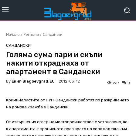
Начало
Региона
Сандански
САНДАНСКИ
Голяма сума пари и скъпи
накити откраднаха от
апартамент в Сандански
By
Екип Blagoevgrad.EU
2012-03-12
267
0
Криминалистите от РУП-Сандански работят по разкриването
на домова кражба в Сандански.
От извършения оглед на местопроишествие е установено, че
в апартамента е проникнато през врата на хола водеща към
тераса, като е използван твърд предмет за отваряне на