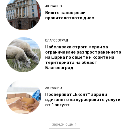
АКТУАЛНО
Вижте какво реши
правителството днес
БЛАГОЕВГРАД
Набелязаха строги мерки за
ограничаване разпространението
на шарка по овцете и козите на
територията на област
Благоевград
АКТУАЛНО
Проверяват „Еконт“ заради
вдигането на куриерските услуги
от 1 август
зареди още