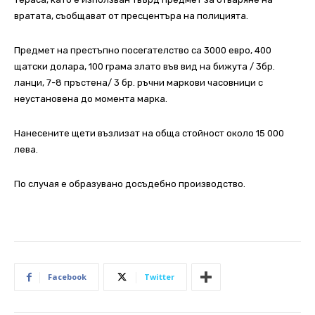
вратата, съобщават от пресцентъра на полицията.
Предмет на престъпно посегателство са 3000 евро, 400
щатски долара, 100 грама злато във вид на бижута / 3бр.
ланци, 7-8 пръстена/ 3 бр. ръчни маркови часовници с
неустановена до момента марка.
Нанесените щети възлизат на обща стойност около 15 000
лева.
По случая е образувано досъдебно производство.
Facebook
Twitter