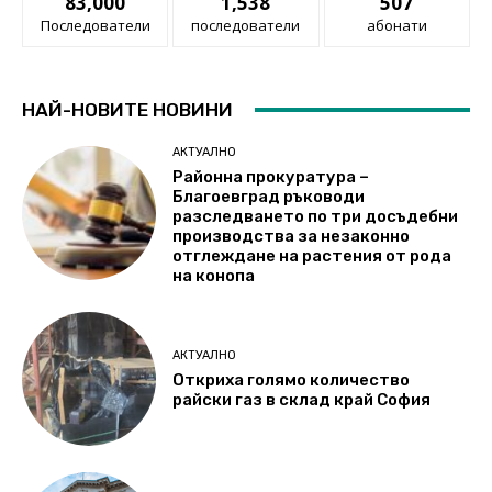
83,000
1,538
507
Последователи
последователи
абонати
НАЙ-НОВИТЕ НОВИНИ
АКТУАЛНО
Районна прокуратура –
Благоевград ръководи
разследването по три досъдебни
производства за незаконно
отглеждане на растения от рода
на конопа
АКТУАЛНО
Откриха голямо количество
райски газ в склад край София