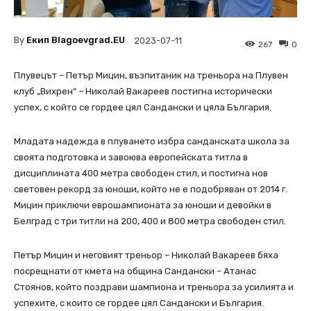
By
Екип Blagoevgrad.EU
2023-07-11
267
0
Плувецът – Петър Мицин, възпитаник на треньора на Плувен
клуб „Вихрен“ – Николай Вакареев постигна исторически
успех, с който се гордее цял Сандански и цяла България.
Младата надежда в плуването избра санданската школа за
своята подготовка и завоюва европейската титла в
дисциплината 400 метра свободен стил, и постигна нов
световен рекорд за юноши, който не е подобряван от 2014 г.
Мицин приключи еврошампионата за юноши и девойки в
Белград с три титли на 200, 400 и 800 метра свободен стил.
Петър Мицин и неговият треньор – Николай Вакареев бяха
посрещнати от кмета на община Сандански – Атанас
Стоянов, който поздрави шампиона и треньора за усилията и
успехите, с които се гордее цял Сандански и България.