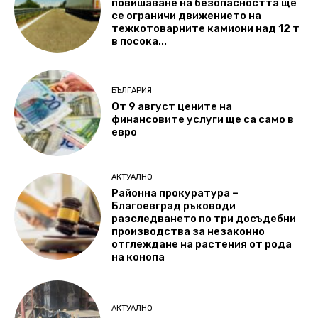
повишаване на безопасността ще
се ограничи движението на
тежкотоварните камиони над 12 т
в посока...
БЪЛГАРИЯ
От 9 август цените на
финансовите услуги ще са само в
евро
АКТУАЛНО
Районна прокуратура –
Благоевград ръководи
разследването по три досъдебни
производства за незаконно
отглеждане на растения от рода
на конопа
АКТУАЛНО