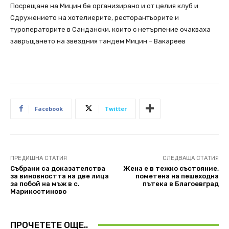
Посрещане на Мицин бе организирано и от целия клуб и
Сдружението на хотелиерите, ресторантьорите и
туроператорите в Сандански, които с нетърпение очакваха
завръщането на звездния тандем Мицин – Вакареев
Facebook
Twitter
ПРЕДИШНА СТАТИЯ
СЛЕДВАЩА СТАТИЯ
Събрани са доказателства
Жена е в тежко състояние,
за виновността на две лица
пометена на пешеходна
за побой на мъж в с.
пътека в Благоевград
Марикостиново
ПРОЧЕТЕТЕ ОЩЕ..