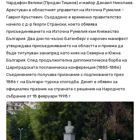
Чардафон Велики (Продан Тишков) и майор Данаил Николаев.
Арестуван е областният управител на Източна Румелия –
Гаврил Кръстевич. Създадено е временно правителство
начело с д-р Георги Странски, което обявява
присъединяването на Източна Румелия към Княжество
България. Два дни по-късно Батенберг с нарочен манифест
утвърждава присъединяването на областта и приема да
бъде титулуван занапред като княз на Северна и Южна
България. След продължителна дипломатическа борба на
Цариградската посланическа конференция (1885-1886)
Съединението получава признание с подписването през
1886 г. на Българо-турска спогодба. Денят е обявен за
официален празник на страната с решение на Народното
събрание от 18 февруари 1998 г.