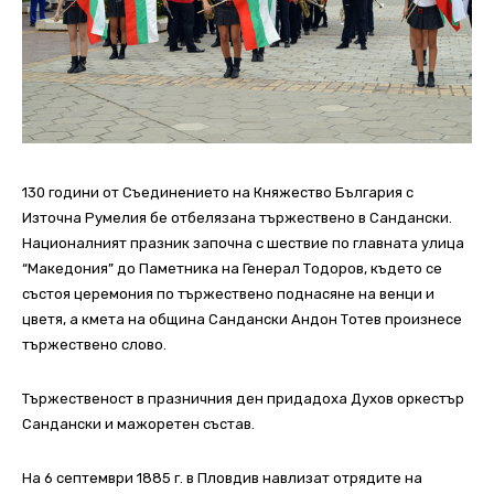
130 години от Съединението на Княжество България с
Източна Румелия бе отбелязана тържествено в Сандански.
Националният празник започна с шествие по главната улица
“Македония” до Паметника на Генерал Тодоров, където се
състоя церемония по тържествено поднасяне на венци и
цветя, а кмета на община Сандански Андон Тотев произнесе
тържествено слово.
Тържественост в празничния ден придадоха Духов оркестър
Сандански и мажоретен състав.
На 6 септември 1885 г. в Пловдив навлизат отрядите на