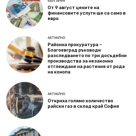
БЪЛГАРИЯ
От 9 август цените на
финансовите услуги ще са само в
евро
АКТУАЛНО
Районна прокуратура –
Благоевград ръководи
разследването по три досъдебни
производства за незаконно
отглеждане на растения от рода
на конопа
АКТУАЛНО
Откриха голямо количество
райски газ в склад край София