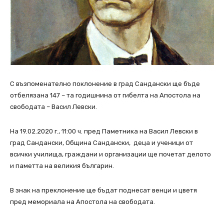
С възпоменателно поклонение в град Сандански ще бъде
отбелязана 147 – та годишнина от гибелта на Апостола на
свободата – Васил Левски.
На 19.02.2020 г., 11:00 ч. пред Паметника на Васил Левски в
град Сандански, Община Сандански, деца и ученици от
всички училища, граждани и организации ще почетат делото
и паметта на великия българин.
В знак на преклонение ще бъдат поднесат венци и цветя
пред мемориала на Апостола на свободата.