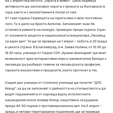
на 3 април под мотото: „Гората е живот”. Цяла седмица
активности ще запознават хората с грижата за българската
гора, както и с екосистемните ползи от нея.
От тази година Седмицата на гората има и свое постоянно
лого. То е дело на Христо Ангелов. Запазеният знак бе
отличен в рамките на конкурс, проведен преди година. Един
от основните акценти е националната инициатива „Лесовъд
за един ден“. Тя ще се проведе на 1 април – събота, в 20 града
в цялата страна. В Благоевград, в м. Заева поляна, от 10.30 до
14.30 часа, ученици от Седмо СОУ „Кузман Шапкарев” ще имат
възможност чрез интерактивни игри и занимателни беседи с
лесовъди да разберат повече за лесовъдската професия,
горските екосистеми и процесите, които протичат в тях.
Същия ден ученици от столично училище ще посетят “ДЛС
Искър”, за да се запознаят с дейността на стопанството и да
видят пораженията от корояда върху иглолистните
насаждения около язовир Искър, изкуствено създадени
преди 40-50 години с противоерозионна цел. На 5 април –
сряда, в четири териториални поделения, ще се проведе