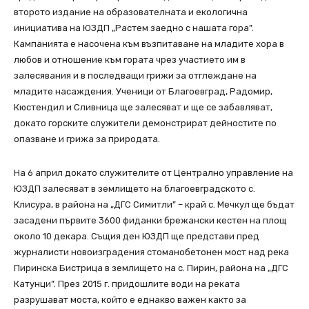
второто издание на образователната и екологична
инициатива на ЮЗДП „Растем заедно с нашата гора”.
Кампанията е насочена към възпитаване на младите хора в
любов и отношение към гората чрез участието им в
залесявания и в последващи грижи за отглеждане на
младите насаждения. Ученици от Благоевград, Радомир,
Кюстендил и Сливница ще залесяват и ще се забавляват,
докато горските служители демонстрират дейностите по
опазване и грижа за природата.
На 6 април докато служителите от Централно управление на
ЮЗДП залесяват в землището на благоевградското с.
Клисура, в района на „ДГС Симитли” – край с. Мечкул ще бъдат
засадени първите 3600 фиданки брежански кестен на площ
около 10 декара. Същия ден ЮЗДП ще представи пред
журналисти новоизградения стоманобетонен мост над река
Пиринска Бистрица в землището на с. Пирин, района на „ДГС
Катунци”. През 2015 г. придошлите води на реката
разрушават моста, който е еднакво важен както за