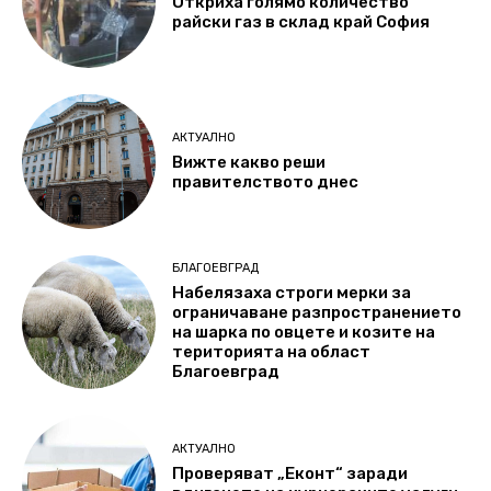
Откриха голямо количество
райски газ в склад край София
АКТУАЛНО
Вижте какво реши
правителството днес
БЛАГОЕВГРАД
Набелязаха строги мерки за
ограничаване разпространението
на шарка по овцете и козите на
територията на област
Благоевград
АКТУАЛНО
Проверяват „Еконт“ заради