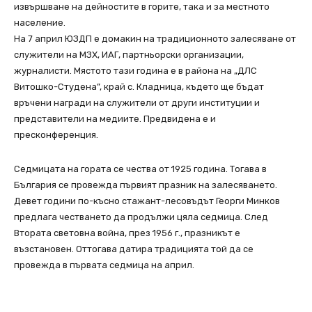
извършване на дейностите в горите, така и за местното
население.
На 7 април ЮЗДП е домакин на традиционното залесяване от
служители на МЗХ, ИАГ, партньорски организации,
журналисти. Мястото тази година е в района на „ДЛС
Витошко-Студена”, край с. Кладница, където ще бъдат
връчени награди на служители от други институции и
представители на медиите. Предвидена е и
пресконференция.
Седмицата на гората се чества от 1925 година. Тогава в
България се провежда първият празник на залесяването.
Девет години по-късно стажант-лесовъдът Георги Минков
предлага честването да продължи цяла седмица. След
Втората световна война, през 1956 г., празникът е
възстановен. Оттогава датира традицията той да се
провежда в първата седмица на април.