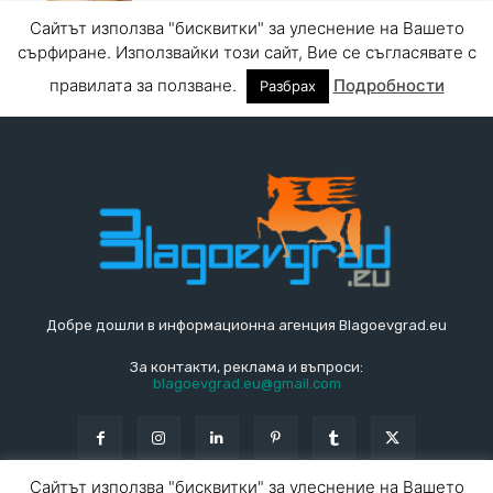
Добре дошли в информационна агенция Blagoevgrad.eu
За контакти, реклама и въпроси:
blagoevgrad.eu@gmail.com