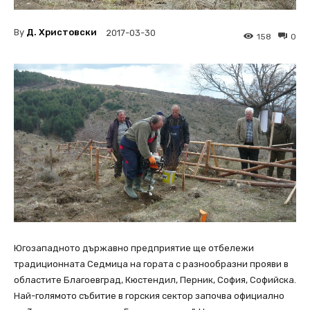
By
Д. Христовски
2017-03-30
158
0
Югозападното държавно предприятие ще отбележи
традиционната Седмица на гората с разнообразни прояви в
областите Благоевград, Кюстендил, Перник, София, Софийска.
Най-голямото събитие в горския сектор започва официално