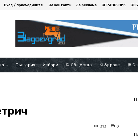
Вход / присъедините
За контакти
За реклама
СПРАВОЧНИК
СЪБ
на
България
Избори
Общество
Здраве
Св
П
етрич
313
0
П