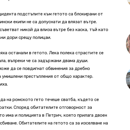
нцидента подстъпите към гетото са блокирани от
ински екипи не са допуснати да влязат вътре.
 съветват никой да влиза вътре без каска, тъй като
ъни дори срещу полицаи.
яха останали в гетото. Лека полека страстите се
ла, въпреки че са задържани двама души.
оже да се повдигнат обвинения за дребно
за умишлени престъпления от общо характер.
иха.
да на ромското гето течеше сватба, където се
ратки. Според обитателите отговорност за
то има и полицията в Петрич, която прилага двоен
 сбиване. Обитателите на гетото са за изселване на