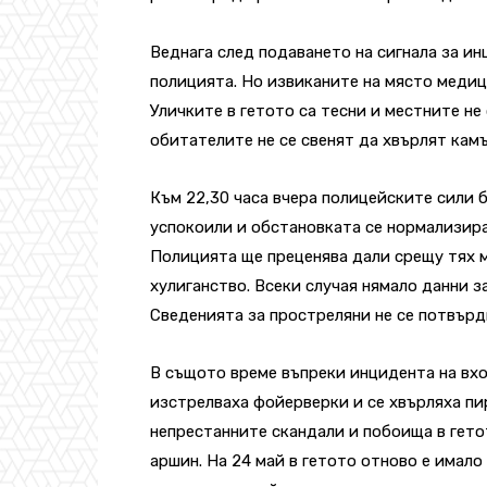
Веднага след подаването на сигнала за и
полицията. Но извиканите на място медиц
Уличките в гетото са тесни и местните не
обитателите не се свенят да хвърлят кам
Към 22,30 часа вчера полицейските сили б
успокоили и обстановката се нормализира
Полицията ще преценява дали срещу тях м
хулиганство. Всеки случая нямало данни 
Сведенията за простреляни не се потвърд
В същото време въпреки инцидента на вхо
изстрелваха фойерверки и се хвърляха пи
непрестанните скандали и побоища в гето
аршин. На 24 май в гетото отново е имало