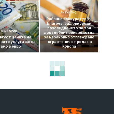
АКТУАЛНО
Районна прокуратура –
Благоевград ръководи
разследването по три
БЪЛГАРИЯ
досъдебни производства
август цените на
за незаконно отглеждане
вите услуги ще са
на растения от рода на
само в евро
конопа