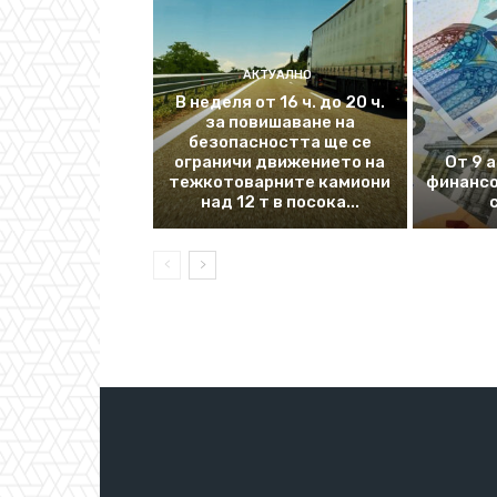
АКТУАЛНО
В неделя от 16 ч. до 20 ч.
за повишаване на
безопасността ще се
ограничи движението на
От 9 
тежкотоварните камиони
финансо
над 12 т в посока...