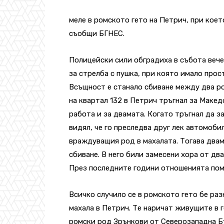
меле в ромското гето на Петрич, при коет
съобщи БГНЕС.
Полицейски сили обградиха в събота вече
за стрелба с пушка, при която имало прост
Всъщност е станало сбиване между два ро
на квартал 132 в Петрич тръгнал за Макед
работа и за двамата. Когато тръгнал да 
видял, че го преследва друг лек автомоби
враждуващия род в махалата. Тогава двама
сбиване. В него били замесени хора от дв
През последните години отношенията пом
Всичко случило се в ромското гето бе ра
махала в Петрич. Те наричат живущите в 
ромски род Зрънкови от Северозападна Б