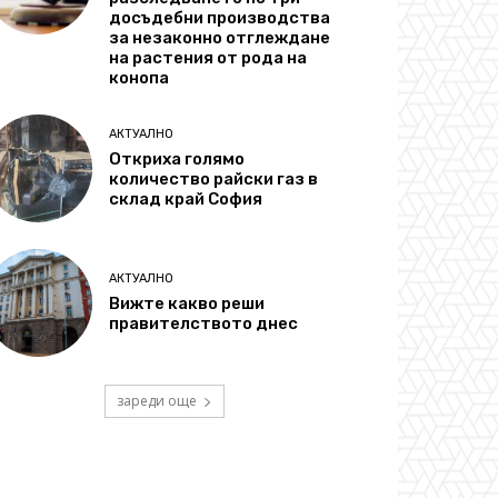
досъдебни производства
за незаконно отглеждане
на растения от рода на
конопа
АКТУАЛНО
Откриха голямо
количество райски газ в
склад край София
АКТУАЛНО
Вижте какво реши
правителството днес
зареди още