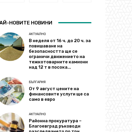
АЙ-НОВИТЕ НОВИНИ
АКТУАЛНО
В неделя от 16 ч. до 20 ч. за
повишаване на
безопасността ще се
ограничи движението на
тежкотоварните камиони
над 12 т в посока...
БЪЛГАРИЯ
От 9 август цените на
финансовите услуги ще са
само в евро
АКТУАЛНО
Районна прокуратура –
Благоевград ръководи
разследването по три