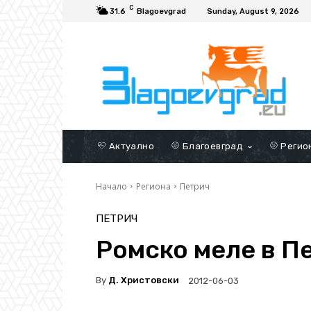
C
31.6
Blagoevgrad
Sunday, August 9, 2026
Актуално
Благоевград
Регио
Начало
Региона
Петрич
ПЕТРИЧ
Ромско меле в П
By
Д. Христовски
2012-06-03