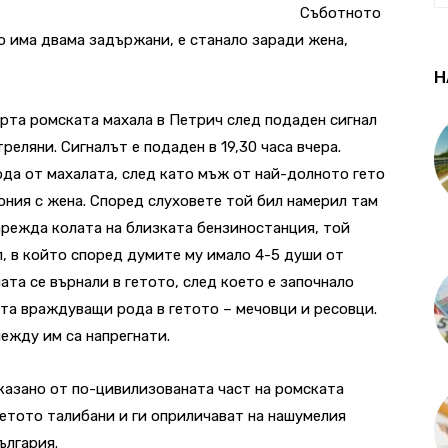
Съботното
о има двама задържани, е станало заради жена,
Н
рта ромската махала в Петрич след подаден сигнал
реляни. Сигналът е подаден в 19,30 часа вчера.
да от махалата, след като мъж от най-долното гето
ония с жена. Според слуховете той бил намерил там
зарежда колата на близката бензиностанция, той
л, в който според думите му имало 4-5 души от
та се върнали в гетото, след което е започнало
ата враждуващи рода в гетото – мечовци и ресовци.
ежду им са напрегнати.
зказано от по-цивилизованата част на ромската
гетото талибани и ги оприличават на нашумелия
ългария.