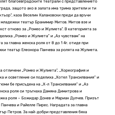
челят благоевградските театрали с представлението
града, защото ако в залата има трима зрители и ти
актьор”, каза Веселин Калановски преди да връчи
и младежки театър Бранимир Митов. Митов взе и
кст отново за „Ромео и Жулиета”. В категорията за
делиха „Ромео и Жулиета” и „Аз чувствам” на
 за главна женска роля от 8 до 1 4г. отиде при
ки театър Елеонора Панчева за ролята на Жулиета.
ха отличени „Ромео и Жулиета”, „Хореография и
ика и осветление си поделиха „Хотел Трансилвания” и
тюми бе присъдена на „Х-л Трансилвания” и „Аз
енска роля си тръгнаха Дамяна Димитрова и
жка роля – Божидар Донев и Мариан Дулчев. Призът
 Панчева и Райелле Пирес. Наградата за главна
тър Петров. За най-добри представления бяха