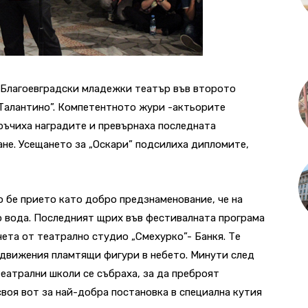
а Благоевградски младежки театър във второто
„Талантино”. Компетентното жури -актьорите
ръчиха наградите и превърнаха последната
не. Усещането за „Оскари” подсилиха дипломите,
о бе прието като добро предзнаменование, че на
о вода. Последният щрих във фестивалната програма
ета от театрално студио „Смехурко”- Банкя. Те
 движения пламтящи фигури в небето. Минути след
еатрални школи се събраха, за да преброят
своя вот за най-добра постановка в специална кутия