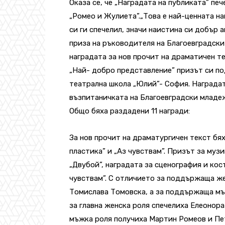
Оказа се, че „Наградата на публиката” пе
„Ромео и Жулиета”.„Това е най-ценната на
си ги спечелил, значи наистина си добър 
приза на ръководителя на Благоевградск
наградата за нов прочит на драматичен те
„Най- добро представление” призът си по
театрална школа „Юлий”- София. Наградата
възпитаничката на Благоевградски младеж
Общо бяха раздадени 11 награди:
За нов прочит на драматургичен текст бя
пластика” и „Аз чувствам”. Призът за муз
„Двубой”, наградата за сценография и кос
чувствам”. С отличието за поддържаща ж
Томислава Томовска, а за поддържаща мъ
за главна женска роля спечелиха Елеонора
мъжка роля получиха Мартин Ромеов и Пе