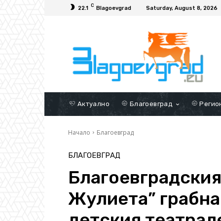
C
22.1
Blagoevgrad
Saturday, August 8, 2026
Актуално
Благоевград
Регио
Начало
Благоевград
БЛАГОЕВГРАД
Благоевградския
Жулиета” грабна 
детския театрал