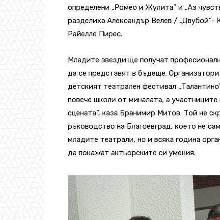
определени „Ромео и Жулита” и „Аз чувств
разделиха Александър Велев / „Двубой”- 
Райелле Пирес.
Младите звезди ще получат професионалн
да се представят в бъдеще. Организатори
детският театрален фестивал „Талантино”
повече школи от миналата, а участниците
сцената”, каза Бранимир Митов. Той не с
ръководство на Благоевград, което не са
младите театрали, но и всяка година орга
да покажат актьорските си умения.