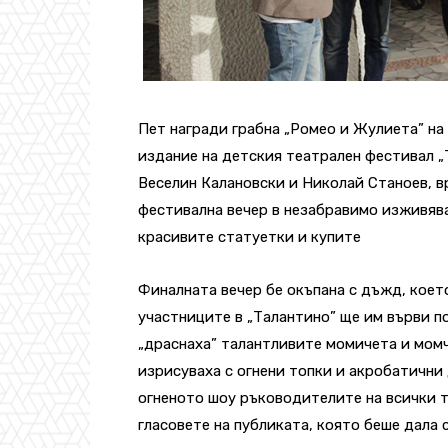
Пет награди грабна „Ромео и Жулиета” н
издание на детския театрален фестивал 
Веселин Калановски и Николай Станоев, в
фестивална вечер в незабравимо изживява
красивите статуетки и купите
Финалната вечер бе окъпана с дъжд, коет
участниците в „Талантино” ще им върви п
„драснаха” талантливите момичета и момч
изрисуваха с огнени топки и акробатични
огненото шоу ръководителите на всички т
гласовете на публиката, която беше дала 