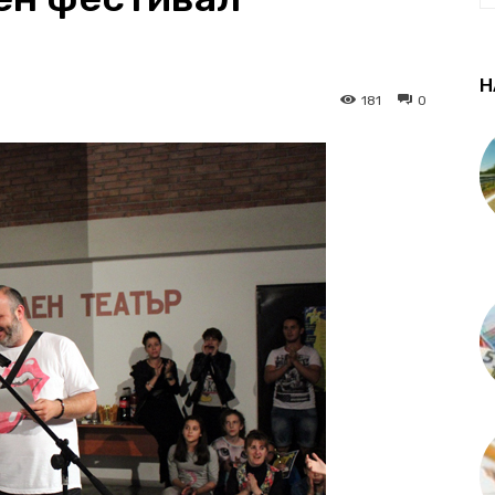
Н
181
0