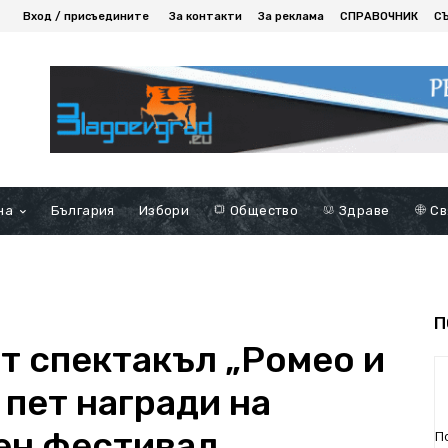
Вход / присъедините
За контакти
За реклама
СПРАВОЧНИК
С
на
България
Избори
Общество
Здраве
Св
П
т спектакъл „Ромео и
пет награди на
ен фестивал
П