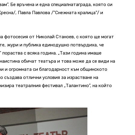
ам”. Бе връчена и една специалнатаграда, която си
Кресна/, Павла Павлова /”Снежната кралица”/ и
а фотосесия от Николай Станоев, с която ще могат
те, жури и публика единодушно потвърдиха, че
 пораства с всяка година. „Тази година имаше
 наистина обичат театъра и това може да се види на
кри и огромната си благодарност към общинското
мо създава отлични условия за израстване на
низира театралния фестивал „Талантино”, на който