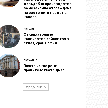
досъдебни производства
за незаконно отглеждане
на растения от рода на
конопа
АКТУАЛНО
Откриха голямо
количество райски газ в
склад край София
АКТУАЛНО
Вижте какво реши
правителството днес
зареди още