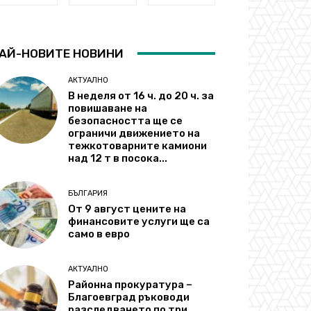
АЙ-НОВИТЕ НОВИНИ
АКТУАЛНО
В неделя от 16 ч. до 20 ч. за
повишаване на
безопасността ще се
ограничи движението на
тежкотоварните камиони
над 12 т в посока...
БЪЛГАРИЯ
От 9 август цените на
финансовите услуги ще са
само в евро
АКТУАЛНО
Районна прокуратура –
Благоевград ръководи
разследването по три