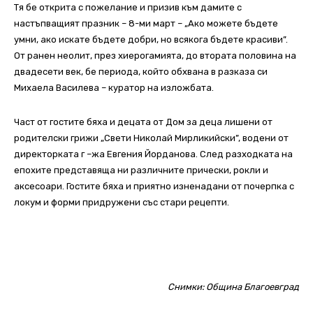
Тя бе открита с пожелание и призив към дамите с
настъпващият празник – 8-ми март – „Ако можете бъдете
умни, ако искате бъдете добри, но всякога бъдете красиви”.
От ранен неолит, през хиерогамията, до втората половина на
двадесети век, бе периода, който обхвана в разказа си
Михаела Василева – куратор на изложбата.
Част от гостите бяха и децата от Дом за деца лишени от
родителски грижи „Свети Николай Мирликийски”, водени от
директорката г –жа Евгения Йорданова. След разходката на
епохите представяща ни различните прически, рокли и
аксесоари. Гостите бяха и приятно изненадани от почерпка с
локум и форми придружени със стари рецепти.
Снимки: Община Благоевград