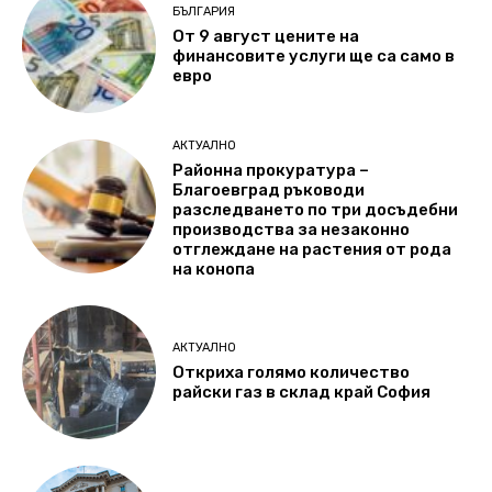
БЪЛГАРИЯ
От 9 август цените на
финансовите услуги ще са само в
евро
АКТУАЛНО
Районна прокуратура –
Благоевград ръководи
разследването по три досъдебни
производства за незаконно
отглеждане на растения от рода
на конопа
АКТУАЛНО
Откриха голямо количество
райски газ в склад край София