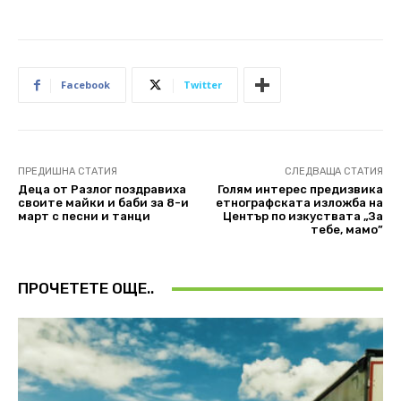
Facebook
Twitter
ПРЕДИШНА СТАТИЯ
СЛЕДВАЩА СТАТИЯ
Деца от Разлог поздравиха
Голям интерес предизвика
своите майки и баби за 8-и
етнографската изложба на
март с песни и танци
Център по изкуствата „За
тебе, мамо”
ПРОЧЕТЕТЕ ОЩЕ..