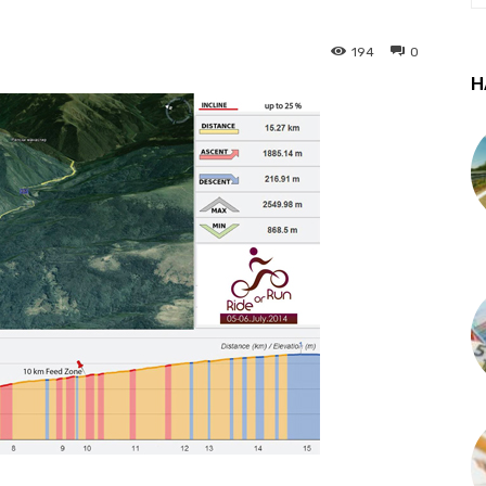
194
0
Н