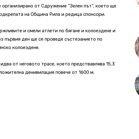
е организирано от Сдружение “Зелен път”, което ще
подкрепата на Община Рила и редица спонсори.
ржливите и смели атлети по бягане и колоездене и
ез първия ден ще се проведе състезанието по
инско колоездене.
идва от неговото трасе, което предствавлява 15,3
оложителна денивилация повече от 1600 м.