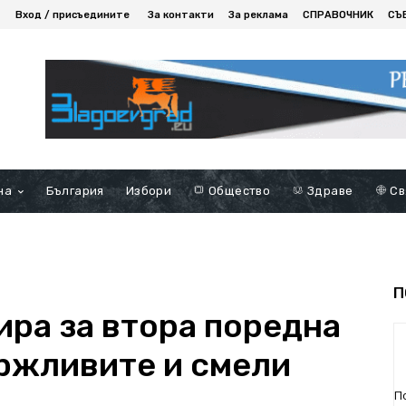
Вход / присъедините
За контакти
За реклама
СПРАВОЧНИК
СЪ
на
България
Избори
Общество
Здраве
Св
П
бира за втора поредна
ржливите и смели
П