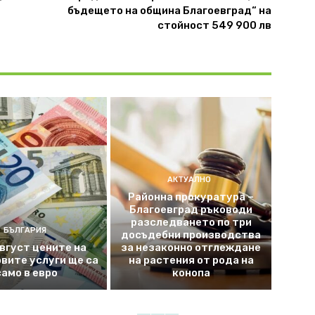
бъдещето на община Благоевград“ на
стойност 549 900 лв
АКТУАЛНО
Районна прокуратура –
Благоевград ръководи
разследването по три
БЪЛГАРИЯ
досъдебни производства
август цените на
за незаконно отглеждане
вите услуги ще са
на растения от рода на
само в евро
конопа