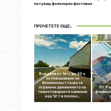
пътуващ фолклорен фестивал
ПРОЧЕТЕТЕ ОЩЕ..
АКТУАЛНО
В неделя от 16 ч. до 20 ч.
за повишаване на
безопасността ще се
ограничи движението на
От 9 
тежкотоварните камиони
финансо
над 12 т в посока...