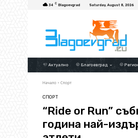
C
34
Blagoevgrad
Saturday, August 8, 2026
Актуално
Благоевград
Регио
Начало
Спорт
СПОРТ
“Ride or Run” съ
година най-издъ
атлети