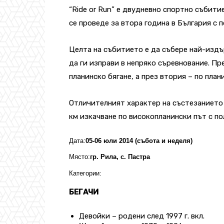
“Ride or Run” е двудневно спортно събити
се проведе за втора година в България с 
Целта на събитието е да събере най-издъ
да ги изправи в непряко съревнование. Пр
планинско бягане, а през втория – по план
Отличителният характер на състезанието 
км изкачване по високопланински път с п
Дата:
05-06 юли 2014 (събота и неделя)
Място:
гр. Рила, с. Пастра
Категории:
БЕГАЧИ
Девойки – родени след 1997 г. вкл.