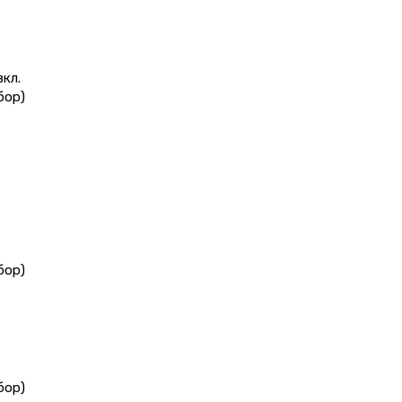
кл.
бор)
бор)
бор)