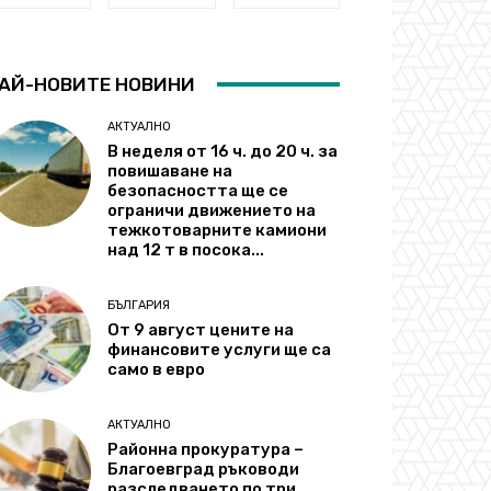
АЙ-НОВИТЕ НОВИНИ
АКТУАЛНО
В неделя от 16 ч. до 20 ч. за
повишаване на
безопасността ще се
ограничи движението на
тежкотоварните камиони
над 12 т в посока...
БЪЛГАРИЯ
От 9 август цените на
финансовите услуги ще са
само в евро
АКТУАЛНО
Районна прокуратура –
Благоевград ръководи
разследването по три