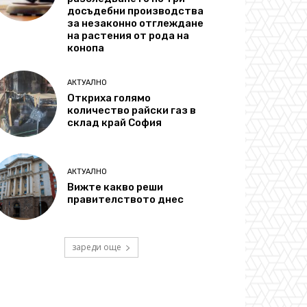
досъдебни производства
за незаконно отглеждане
на растения от рода на
конопа
АКТУАЛНО
Откриха голямо
количество райски газ в
склад край София
АКТУАЛНО
Вижте какво реши
правителството днес
зареди още