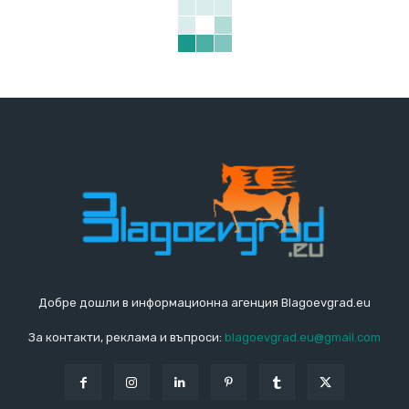
Добре дошли в информационна агенция Blagoevgrad.eu
За контакти, реклама и въпроси:
blagoevgrad.eu@gmail.com