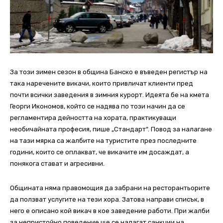
За този зимен сезон в община Банско е въведен регистър на
така наречените викачи, които привличат клиенти пред
почти всички заведения в зимния курорт. Идеята бе на кмета
Георги Икономов, който се надява по този начин да се
регламентира дейността на хората, практикуващи
необичайната професия, пише „Стандарт“. Повод за налагане
на тази мярка са жалбите на туристите през последните
години, които се оплакват, че викачите им досаждат, а
понякога стават и агресивни.
Общината няма правомощия да забрани на ресторантьорите
да ползват услугите на тези хора. Затова направи списък, в
него е описано кой викач в кое заведение работи. При жалби
за непристойно поведение ще се налагат санкции на