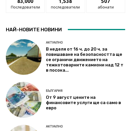
83,000
1,538
507
Последователи
последователи
абонати
НАЙ-НОВИТЕ НОВИНИ
АКТУАЛНО
В неделя от 16 ч. до 20 ч. за
повишаване на безопасността ще
се ограничи движението на
тежкотоварните камиони над 12 т
в посока...
БЪЛГАРИЯ
От 9 август цените на
финансовите услуги ще са само в
евро
АКТУАЛНО