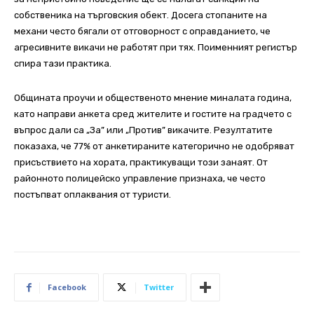
собственика на търговския обект. Досега стопаните на
механи често бягали от отговорност с оправданието, че
агресивните викачи не работят при тях. Поименният регистър
спира тази практика.
Общината проучи и общественото мнение миналата година,
като направи анкета сред жителите и гостите на градчето с
въпрос дали са „За” или „Против” викачите. Резултатите
показаха, че 77% от анкетираните категорично не одобряват
присъствието на хората, практикуващи този занаят. От
районното полицейско управление признаха, че често
постъпват оплаквания от туристи.
Facebook
Twitter