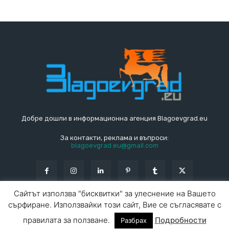
Добре дошли в информационна агенция Blagoevgrad.eu
За контакти, реклама и въпроси:
blagoevgrad.eu@gmail.com
Сайтът използва "бисквитки" за улеснение на Вашето
сърфиране. Използвайки този сайт, Вие се съгласявате с
© Blagoevgrad.EU 2010 - 2026
Общи условия
|
правилата за ползване.
Подробности
Разбрах
За контакти
За реклама
СПРАВОЧНИК
СЪБИТИЯ