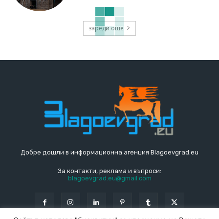
зареди още
Добре дошли в информационна агенция Blagoevgrad.eu
За контакти, реклама и въпроси:
blagoevgrad.eu@gmail.com