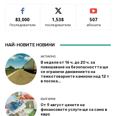
83,000
1,538
507
Последователи
последователи
абонати
НАЙ-НОВИТЕ НОВИНИ
АКТУАЛНО
В неделя от 16 ч. до 20 ч. за
повишаване на безопасността ще
се ограничи движението на
тежкотоварните камиони над 12 т
в посока...
БЪЛГАРИЯ
От 9 август цените на
финансовите услуги ще са само в
евро