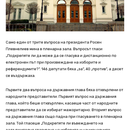
Само един от трите въпроса на президента Росен
Плевнелиев мина в пленарна зала. Въпросът гласи
„Подкрепяте ли да може да се гласува и дистанционно по
електронен път при произвеждане на изборите и
референдумите?”. 146 депутати бяха „за”, 40 „против”, а десет
се въздържаха.
Първите два въпроса на държавния глава бяха отхвърлени от
народните представители. Първият въпрос на държавния
глава, който беше отхвърллен, касаеше част от народните
представители да се избират мажоритарно. Вторият въпрос
на държавния глава също падна при гласуването в пленарна
зала. Той гласеше „Подкрепяте ли въвеждането на
задължително гласуване на изборите и националните