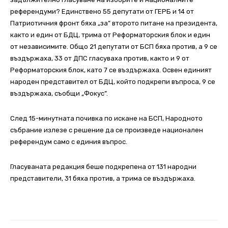
референдуми? Единствено 55 депутати от ГЕРБ и 14 от
Патриотичния фронт бяха „за” второто питане на президента,
както и един от БДЦ, трима от Реформаторския блок и един
от независимите. Общо 21 депутати от БСП бяха против, а 9 се
въздържаха, 33 от ДПС гласуваха против, както и 9 от
Реформаторския блок, като 7 се въздържаха. Освен единият
народен представител от БДЦ, който подкрепи въпроса, 9 се
въздържаха, съобщи „Фокус”.
След 15-минутната почивка по искане на БСП, Народното
събрание излезе с решение да се произведе национален
референдум само с единия въпрос.
Гласуваната редакция беше подкрепена от 131 народни
представители, 31 бяха против, а трима се въздържаха.