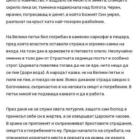
цялото човечество. Раздрало се небето и земята, слънцето
скрило лика си, тъмнина надвиснала над Голгота. Черен,
мрачен, потресаващ е денят, в който Божият Син умрял,
разпънат на кръст като най-позорен разбойник.
На Велики петък бил погребан в каменен саркофаг в пещера,
пред която властите оставили стража и огромен камък на
входа. На този ден в храмовете е Неговото опело. Неслучайно
именно в този ден от Страстната седмица постът е особено
строг: Църквата повелява тогава да не се яде, нито нещо да
се пие (дори вода). А народът казва, че на Велики петък и
пиле не пее, и гнездо не вие. Всяко дихание страда заедно с
Богочовека, съпричастно е на неговата смърт и погребение. В
петък никой не подхваща каквато и да е работа.
През деня не се служи света литургия, защото сам Господ е
принесъл себе си в жертва, а се извършват Царските часове.
В храма се припомнят и съпреживяват Христовите страдания,
смъртта и погребението му. Преди началото на службата, на
специално издигнато място в средата на храма, се издига