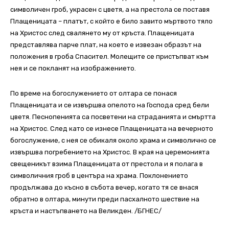
символичен гроб, украсен с цветя, а на престола се поставя
Плащеницата – платът, с който е било завито мъртвото тяло
на Христос след свалянето му от кръста. Плащеницата
представлява парче плат, на което е извезан образът на
положения в гроба Спасител. Молещите се пристъпват към
нея и се покланят на изображението.
По време на богослужението от олтара се понася
Плащеницата и се извършва опелото на Господа сред бели
цветя. Песнопенията са посветени на страданията и смъртта
на Христос. След като се изнесе Плащеницата на вечерното
богослужение, с нея се обикаля около храма и символично се
извършва погребението на Христос. В края на церемонията
свещеникът взима Плащеницата от престола и я полага в
символичния гроб в центъра на храма. Поклонението
продължава до късно в събота вечер, когато тя се внася
обратно в олтара, минути преди пасхалното шествие на
кръста и настъпването на Великден. /БГНЕС/