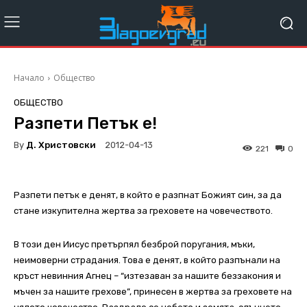
Начало
Общество
ОБЩЕСТВО
Разпети Петък е!
By
Д. Христовски
2012-04-13
221
0
Разпети петък е денят, в който е разпнат Божият син, за да
стане изкупителна жертва за греховете на човечеството.
В този ден Иисус претърпял безброй поругания, мъки,
неимоверни страдания. Това е денят, в който разпънали на
кръст невинния Агнец – “изтезаван за нашите беззакония и
мъчен за нашите грехове”, принесен в жертва за греховете на