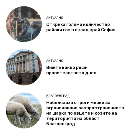
АКТУАЛНО
Откриха голямо количество
райски газ в склад край София
АКТУАЛНО
Вижте какво реши
правителството днес
БЛАГОЕВГРАД
Набелязаха строги мерки за
ограничаване разпространението
на шарка по овцете и козите на
територията на област
Благоевград