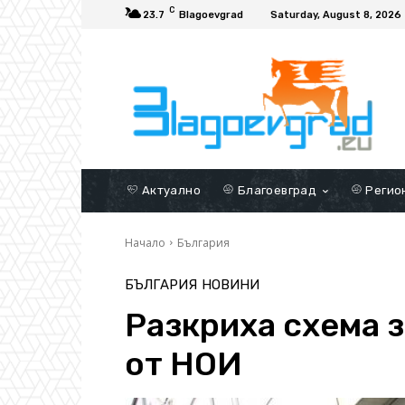
C
23.7
Blagoevgrad
Saturday, August 8, 2026
Актуално
Благоевград
Регио
Начало
България
БЪЛГАРИЯ
НОВИНИ
Разкриха схема з
от НОИ