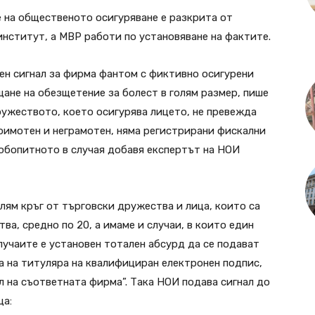
 на общественото осигуряване е разкрита от
нститут, а МВР работи по установяване на фактите.
ен сигнал за фирма фантом с фиктивно осигурени
щане на обезщетение за болест в голям размер, пише
ружеството, което осигурява лицето, не превежда
оимотен и неграмотен, няма регистрирани фискални
юбопитното в случая добавя експертът на НОИ
олям кръг от търговски дружества и лица, които са
ва, средно по 20, а имаме и случаи, в които един
лучаите е установен тотален абсурд да се подават
а на титуляра на квалифициран електронен подпис,
л на съответната фирма”. Така НОИ подава сигнал до
ца: