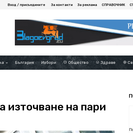
Вход / присъедините
За контакти
За реклама
СПРАВОЧНИК
С
на
България
Избори
Общество
Здраве
Св
П
а източване на пари
П