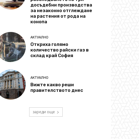
досъдебни производства
за незаконно отглеждане
на растения от рода на
конопа
АКТУАЛНО
Откриха голямо
количество райски газ в
склад край София
АКТУАЛНО
Вижте какво реши
правителството днес
зареди още