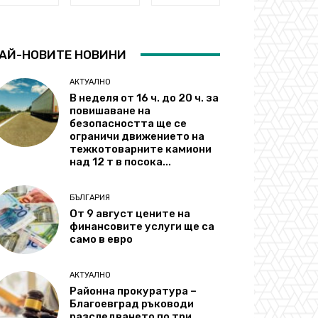
АЙ-НОВИТЕ НОВИНИ
АКТУАЛНО
В неделя от 16 ч. до 20 ч. за
повишаване на
безопасността ще се
ограничи движението на
тежкотоварните камиони
над 12 т в посока...
БЪЛГАРИЯ
От 9 август цените на
финансовите услуги ще са
само в евро
АКТУАЛНО
Районна прокуратура –
Благоевград ръководи
разследването по три