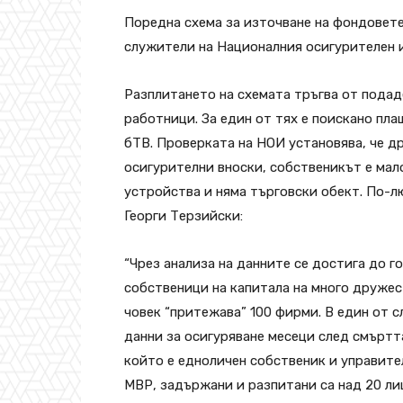
Поредна схема за източване на фондовете
служители на Националния осигурителен и
Разплитането на схемата тръгва от подад
работници. За един от тях е поискано пла
бТВ. Проверката на НОИ установява, че д
осигурителни вноски, собственикът е мал
устройства и няма търговски обект. По-л
Георги Терзийски:
“Чрез анализа на данните се достига до г
собственици на капитала на много дружест
човек “притежава” 100 фирми. В един от с
данни за осигуряване месеци след смъртт
който е едноличен собственик и управите
МВР, задържани и разпитани са над 20 ли