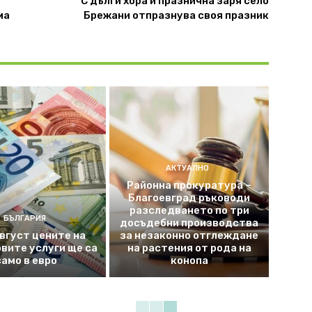
С дълги хора и празнична заря село
ма
Брежани отпразнува своя празник
АКТУАЛНО
Районна прокуратура –
Благоевград ръководи
разследването по три
БЪЛГАРИЯ
досъдебни производства
август цените на
за незаконно отглеждане
вите услуги ще са
на растения от рода на
само в евро
конопа