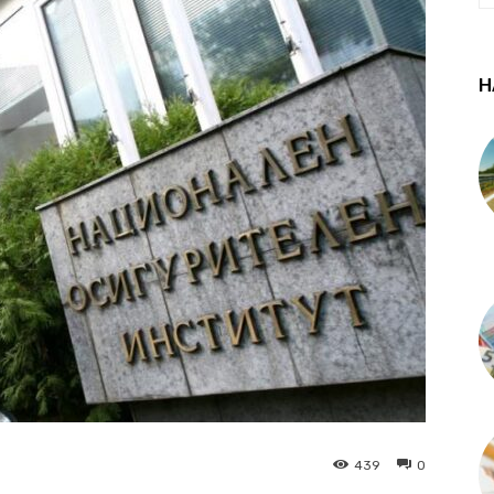
Н
439
0