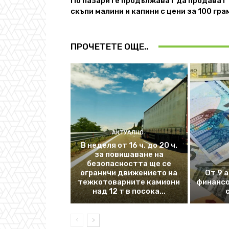
По пазарите продължават да продават
скъпи малини и капини с цени за 100 гра
ПРОЧЕТЕТЕ ОЩЕ..
АКТУАЛНО
В неделя от 16 ч. до 20 ч.
за повишаване на
безопасността ще се
ограничи движението на
От 9 
тежкотоварните камиони
финансо
над 12 т в посока...