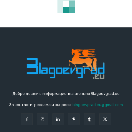
Добре дошли в информационна агенция Blagoevgrad.eu
За контакти, реклама и въпроси:
blagoevgrad.eu@gmail.com