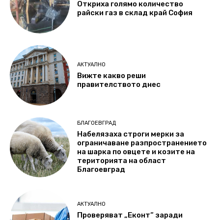
Откриха голямо количество
райски газ в склад край София
АКТУАЛНО
Вижте какво реши
правителството днес
БЛАГОЕВГРАД
Набелязаха строги мерки за
ограничаване разпространението
на шарка по овцете и козите на
територията на област
Благоевград
АКТУАЛНО
Проверяват „Еконт“ заради