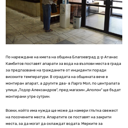
По нареждане на кмета на община Благоевград д-р Атанас
Камбитов поставят апарати за вода на възлови места в града
за предпазване на гражданите от инциденти поради
високите температури. В сградата на общината вече е
монтиран апарат, а другите два- в Ларго Мол, по централата
улица „Тодор Александров”, пред магазин „Аполон” ще бъдат
монтирани утре сутрин.
Всеки, който има нужда ще може да намери глътка свежест
на посочените места. Апаратите се поставят на закрити
места, за да могат да охлаждат водата. Мерките за