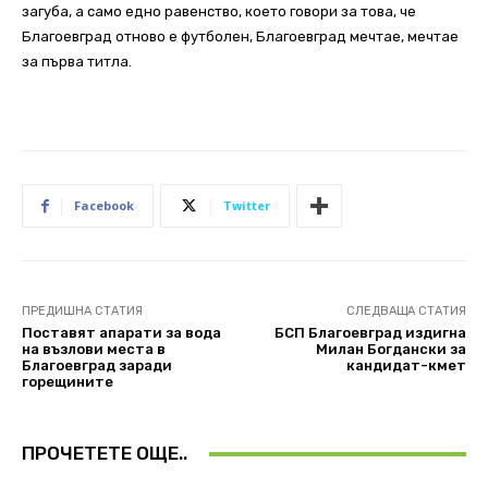
загуба, а само едно равенство, което говори за това, че
Благоевград отново е футболен, Благоевград мечтае, мечтае
за първа титла.
Facebook
Twitter
ПРЕДИШНА СТАТИЯ
СЛЕДВАЩА СТАТИЯ
Поставят апарати за вода
БСП Благоевград издигна
на възлови места в
Милан Богдански за
Благоевград заради
кандидат-кмет
горещините
ПРОЧЕТЕТЕ ОЩЕ..