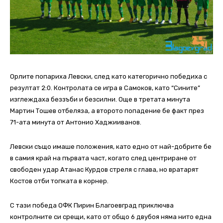
Орлите попариха Левски, след като категорично победиха с
резултат 2:0. Контролата се игра в Самоков, като “Сините”
изглеждаха беззъби и безсилни.
Още в третата минута
Мартин Тошев отбеляза, а второто попадение бе факт през
71-ата минута от Антонио Хаджииванов.
Левски също имаше положения, като едно от най-добрите бе
в самия край на първата част, когато след центриране от
свободен удар Атанас Курдов стреля с глава, но вратарят
Костов отби топката в корнер.
С тази победа ОФК Пирин Благоевград приключва
контролните си срещи, като от общо 6 двубоя няма нито една