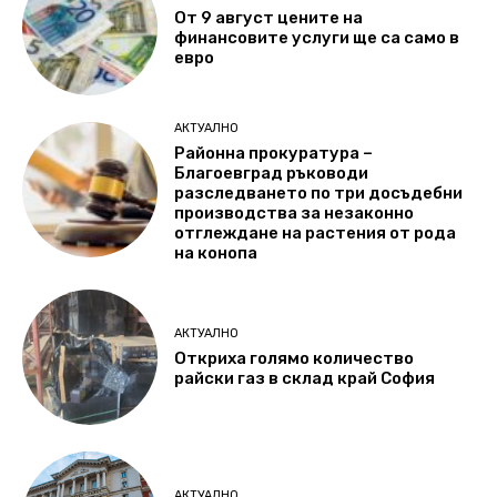
От 9 август цените на
финансовите услуги ще са само в
евро
АКТУАЛНО
Районна прокуратура –
Благоевград ръководи
разследването по три досъдебни
производства за незаконно
отглеждане на растения от рода
на конопа
АКТУАЛНО
Откриха голямо количество
райски газ в склад край София
АКТУАЛНО