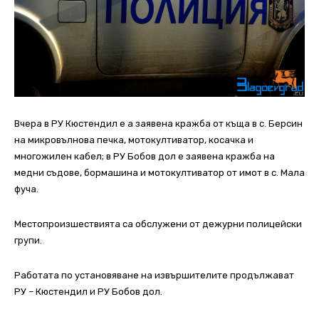
Вчера в РУ Кюстендил е а заявена кражба от къща в с. Берсин
на микровълнова печка, мотокултиватор, косачка и
многожилен кабел; в РУ Бобов дол е заявена кражба на
медни съдове, бормашина и мотокултиватор от имот в с. Мала
фуча.
Местопроизшествията са обслужени от дежурни полицейски
групи.
Работата по установяване на извършителите продължават
РУ – Кюстендил и РУ Бобов дол.