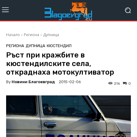
Начало
Региона
Дупница
РЕГИОНА
ДУПНИЦА
КЮСТЕНДИЛ
Ръст при кражбите в
кюстендилските села,
откраднаха мотокултиватор
By
Новини Благоевград
2015-02-06
216
0