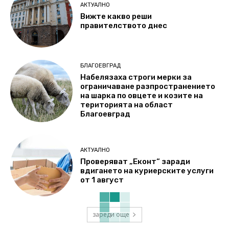
АКТУАЛНО
Вижте какво реши
правителството днес
БЛАГОЕВГРАД
Набелязаха строги мерки за
ограничаване разпространението
на шарка по овцете и козите на
територията на област
Благоевград
АКТУАЛНО
Проверяват „Еконт“ заради
вдигането на куриерските услуги
от 1 август
зареди още