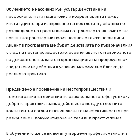
Обучението е насочено към усъвършенстване на
професионалната подготовка и координацията между
институциите при извършване на неотложни действия по
разследване на престъпления по транспорта, включително
при пътнотранспортни произшествия с тежки последици.
Акцент в програмата ще бъдат действията по първоначалния
оглед на местопроизшествие, обезпечаването и събирането
на доказателства, както и организацията на процесуално-
следствените действия в условия, максимално близки до
реалната практика.
Предвидено е посещение на местопроизшествия и
демонстрация на действия по разследването, с фокус върху
добрите практики, взаимодействието между отделните
компетентни органи и повишаването на ефективността при
разкриване и документиране на този вид престъпления.
В обучението ще се включат утвърдени професионалисти в