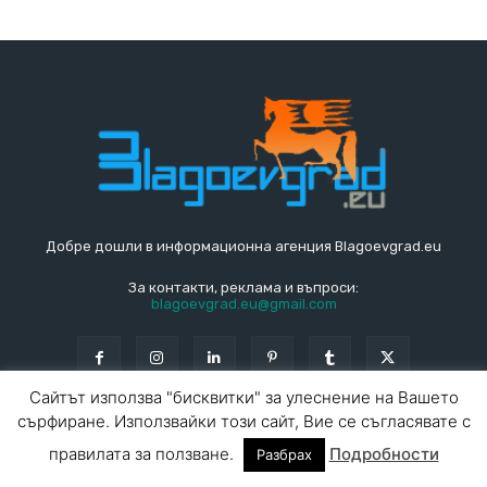
Добре дошли в информационна агенция Blagoevgrad.eu
За контакти, реклама и въпроси:
blagoevgrad.eu@gmail.com
Сайтът използва "бисквитки" за улеснение на Вашето
сърфиране. Използвайки този сайт, Вие се съгласявате с
© Blagoevgrad.EU 2010 - 2026
Общи условия
|
правилата за ползване.
Подробности
Разбрах
За контакти
За реклама
СПРАВОЧНИК
СЪБИТИЯ