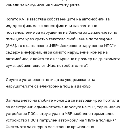
канали за комуникация с институциите.
Когато КАТ известява собствениците на автомобили за
издаден фиш, електронен фиш или наказателно
постановление за нарушение на Закона за движението по
пътищата чрез кратко текстово съобщение по телефона
(SMS), то е озаглавено „МВР: Извършено нарушение МПС“ и
съдържа информация за самото нарушение, номер на
автомобила, с който то е извършено и размер на дължимата
сума, добавят още от „Ние, потребителите“.
Другите установени пътища за уведомяване на
нарушителите са електронна поща и Вайбър.
Заплащането на глобите може да се извърши чрез Портала
за електронни административни услуги на МВР, терминално
устройство ПОС в структура на МВР, мобилно терминално
устройство ПОС в патрулен автомобил на “Пътна полиция”,
Системата за сигурно електронно връчване на