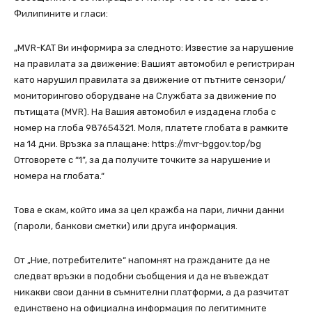
Филипините и гласи:
„MVR-KAT Ви информира за следното: Известие за нарушение
на правилата за движение: Вашият автомобил е регистриран
като нарушил правилата за движение от пътните сензори/
мониторингово оборудване на Службата за движение по
пътищата (MVR). На Вашия автомобил е издадена глоба с
номер на глоба 987654321. Моля, платете глобата в рамките
на 14 дни. Връзка за плащане: https://mvr-bggov.top/bg
Отговорете с “1”, за да получите точките за нарушение и
номера на глобата.“
Това е скам, който има за цел кражба на пари, лични данни
(пароли, банкови сметки) или друга информация.
От „Ние, потребителите“ напомнят на гражданите да не
следват връзки в подобни съобщения и да не въвеждат
никакви свои данни в съмнителни платформи, а да разчитат
единствено на официална информация по легитимните