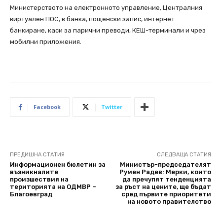
Министерството на електронното управление, Централния
виртуален ПОС, в банка, пощенски запис, интернет
банкиране, каси за парични преводи, КЕШ-терминали и чрез
мобилни приложения.
Facebook
Twitter
ПРЕДИШНА СТАТИЯ
СЛЕДВАЩА СТАТИЯ
Информационен бюлетин за
Министър-председателят
възникналите
Румен Радев: Мерки, които
произшествия на
да пречупят тенденцията
територията на ОДМВР –
за ръст на цените, ще бъдат
Благоевград
сред първите приоритети
на новото правителство