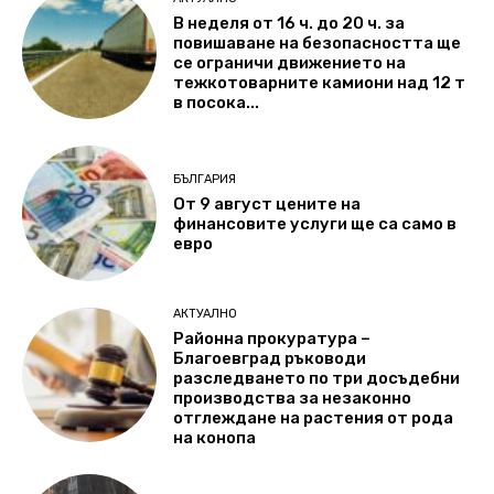
В неделя от 16 ч. до 20 ч. за
повишаване на безопасността ще
се ограничи движението на
тежкотоварните камиони над 12 т
в посока...
БЪЛГАРИЯ
От 9 август цените на
финансовите услуги ще са само в
евро
АКТУАЛНО
Районна прокуратура –
Благоевград ръководи
разследването по три досъдебни
производства за незаконно
отглеждане на растения от рода
на конопа