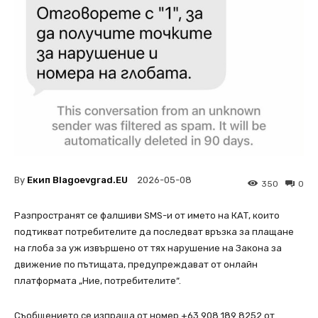
By
Екип Blagoevgrad.EU
2026-05-08
350
0
Разпространят се фалшиви SMS-и от името на КАТ, които
подтикват потребителите да последват връзка за плащане
на глоба за уж извършено от тях нарушение на Закона за
движение по пътищата, предупреждават от онлайн
платформата „Ние, потребителите“.
Съобщението се изпраща от номер +63 908 189 8252 от