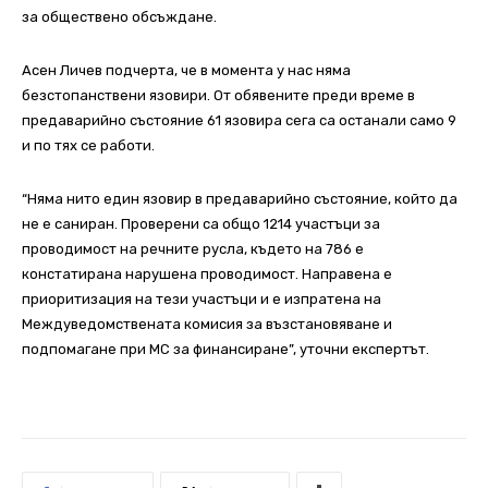
за обществено обсъждане.
Асен Личев подчерта, че в момента у нас няма
безстопанствени язовири. От обявените преди време в
предаварийно състояние 61 язовира сега са останали само 9
и по тях се работи.
“Няма нито един язовир в предаварийно състояние, който да
не е саниран. Проверени са общо 1214 участъци за
проводимост на речните русла, където на 786 е
констатирана нарушена проводимост. Направена е
приоритизация на тези участъци и е изпратена на
Междуведомствената комисия за възстановяване и
подпомагане при МС за финансиране”, уточни експертът.