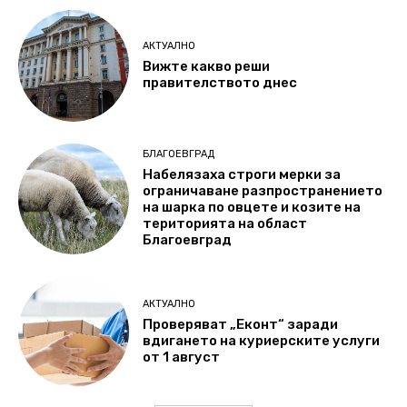
АКТУАЛНО
Вижте какво реши
правителството днес
БЛАГОЕВГРАД
Набелязаха строги мерки за
ограничаване разпространението
на шарка по овцете и козите на
територията на област
Благоевград
АКТУАЛНО
Проверяват „Еконт“ заради
вдигането на куриерските услуги
от 1 август