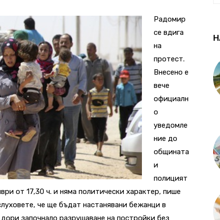
Радомир
се вдига
Н
на
протест.
Внесено е
вече
официалн
о
уведомле
ние до
общината
и
полицият
ври от 17,30 ч. и няма политически характер, пише
слуховете, че ще бъдат настанявани бежанци в
 дори започнало разрушаване на постройки без