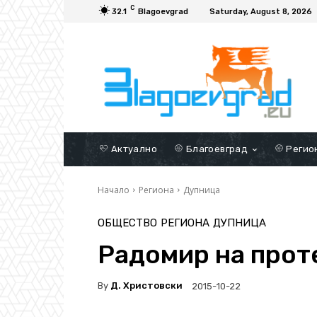
C
32.1
Blagoevgrad
Saturday, August 8, 2026
Актуално
Благоевград
Регио
Начало
Региона
Дупница
ОБЩЕСТВО
РЕГИОНА
ДУПНИЦА
Радомир на прот
By
Д. Христовски
2015-10-22