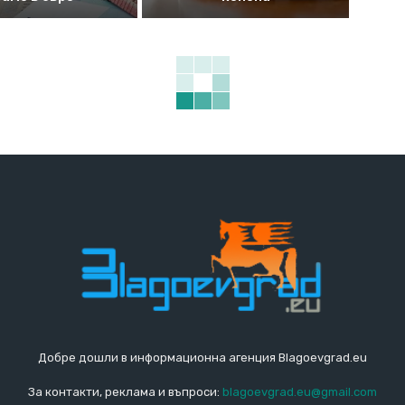
Добре дошли в информационна агенция Blagoevgrad.eu
За контакти, реклама и въпроси:
blagoevgrad.eu@gmail.com