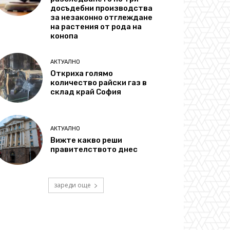
досъдебни производства
за незаконно отглеждане
на растения от рода на
конопа
АКТУАЛНО
Откриха голямо
количество райски газ в
склад край София
АКТУАЛНО
Вижте какво реши
правителството днес
зареди още