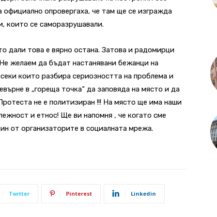
 официално опровергаха, че там ще се изгражда
и, които се саморазрушавали.
о дали това е вярно остана. Затова и радомирци
„Не желаем да бъдат настанявани бежанци на
всеки които разбира сериозността на проблема и
евърне в „гореща точка“ да заповяда на място и да
ротеста не е политизиран !!! На място ще има наши
ежност и етнос! Ще ви напомня , че когато сме
дин от организаторите в социалната мрежа.
Twitter
Pinterest
Linkedin