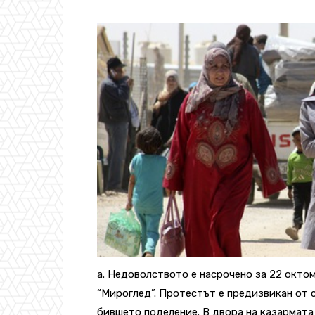
а. Недоволството е насрочено за 22 октом
“Мироглед”. Протестът е предизвикан от 
бившето поделение. В двора на казармата