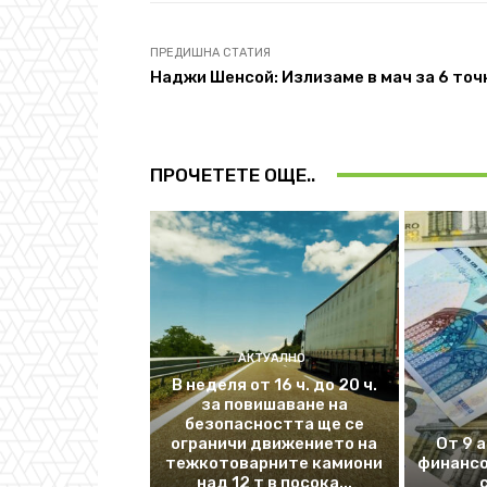
ПРЕДИШНА СТАТИЯ
Наджи Шенсой: Излизаме в мач за 6 точ
ПРОЧЕТЕТЕ ОЩЕ..
АКТУАЛНО
В неделя от 16 ч. до 20 ч.
за повишаване на
безопасността ще се
ограничи движението на
От 9 
тежкотоварните камиони
финансо
над 12 т в посока...