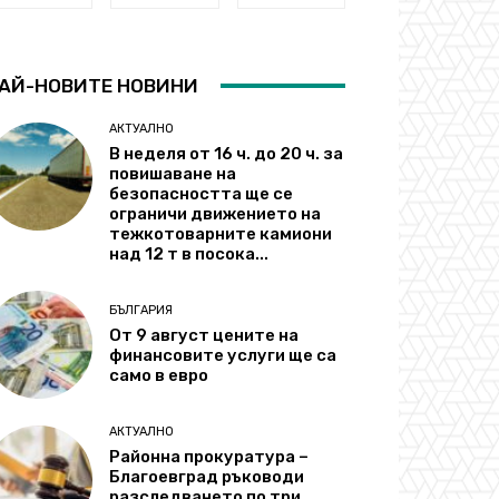
АЙ-НОВИТЕ НОВИНИ
АКТУАЛНО
В неделя от 16 ч. до 20 ч. за
повишаване на
безопасността ще се
ограничи движението на
тежкотоварните камиони
над 12 т в посока...
БЪЛГАРИЯ
От 9 август цените на
финансовите услуги ще са
само в евро
АКТУАЛНО
Районна прокуратура –
Благоевград ръководи
разследването по три