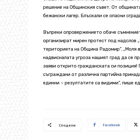
решение на Общинския съвет. От общината
бежански лагер. Блъскали се опасни сград
Въпреки опровержението обаче съмнениет
организират мирен протест под надслов 
територията на Община Радомир“. „Моля 
надвисналата угроза нашият град да се пр
заяви открито гражданската си позиция! П
съграждани от различна партийна принадл
единни – резултатите са видими“, пише е
Facebook
Сподели