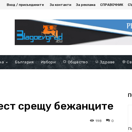
Вход / присъедините
За контакти
За реклама
СПРАВОЧНИК
С
на
България
Избори
Общество
Здраве
Св
П
ест срещу бежанците
198
0
П