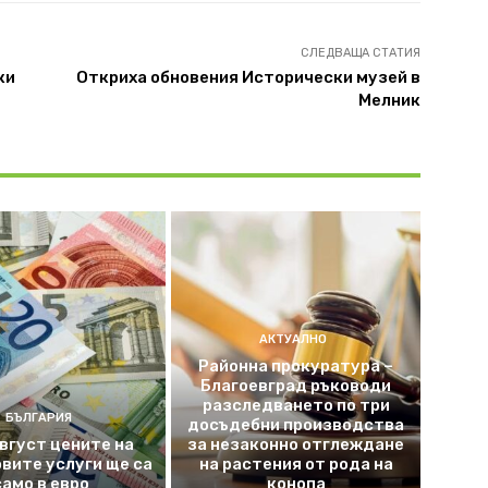
СЛЕДВАЩА СТАТИЯ
ки
Откриха обновения Исторически музей в
Мелник
АКТУАЛНО
Районна прокуратура –
Благоевград ръководи
разследването по три
БЪЛГАРИЯ
досъдебни производства
август цените на
за незаконно отглеждане
вите услуги ще са
на растения от рода на
само в евро
конопа