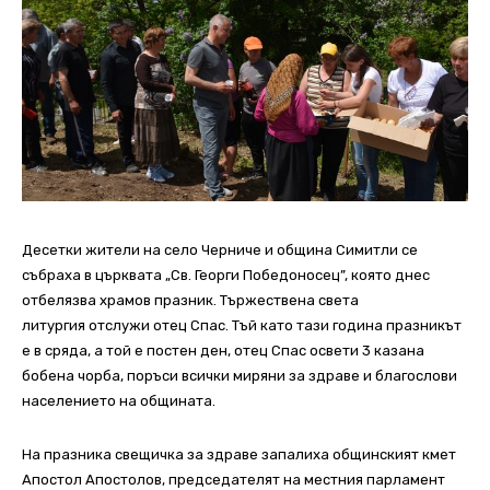
Десетки жители на село Черниче и община Симитли се
събраха в църквата „Св. Георги Победоносец”, която днес
отбелязва храмов празник. Тържествена света
литургия отслужи отец Спас. Тъй като тази година празникът
е в сряда, а той е постен ден, отец Спас освети 3 казана
бобена чорба, поръси всички миряни за здраве и благослови
населението на общината.
На празника свещичка за здраве запалиха общинският кмет
Апостол Апостолов, председателят на местния парламент