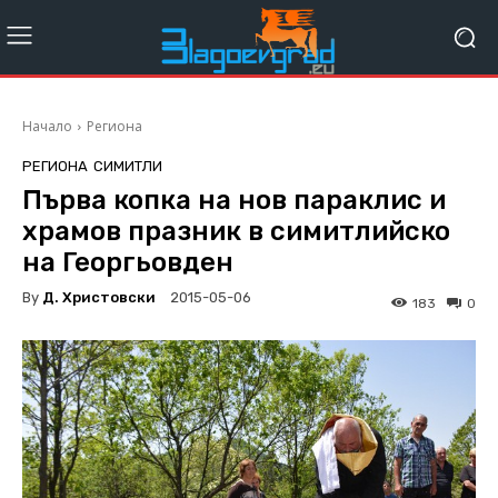
Начало
Региона
РЕГИОНА
СИМИТЛИ
Първа копка на нов параклис и
храмов празник в симитлийско
на Георгьовден
By
Д. Христовски
2015-05-06
183
0