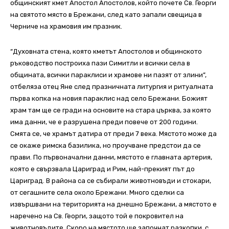
общинският кмет Апостол Апостолов, който почете Св. Георги
на святото място в Брежани, след като запали свещица в
Черниче на храмовия им празник.
“Духовната стена, която кметът Апостолов и общинското
ръководство построиха пази Симитли и всички села в
общината, всички параклиси и храмове ни пазят от злини”,
отбеляза отец Яне след празничната литургия и ритуалната
първа копка на новия параклис над село Брежани. Божият
храм там ще се гради на основите на стара църква, за която
има данни, че е разрушена преди повече от 200 години.
Смята се, че храмът датира от преди 7 века. Мястото може да
се окаже римска базилика, но проучване предстои да се
прави. По първоначални данни, мястото е главната артерия,
която е свързвала Цариград и Рим, най-прекият път до
Цариград. В района са се събирали животновъди и стокари,
от сегашните села около Брежани. Много сделки са
извършвани на територията на днешно Брежани, а мястото е
наречено на Св. Георги, защото той е покровител на
животновъдите. Скоро на мястото ще започнат разкопки, с