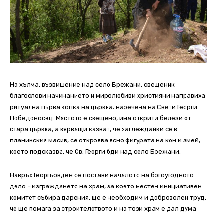
На хълма, възвишение над село Брежани, свещеник
благослови начинанието и миролюбиви християни направиха
ритуална първа копка на църква, наречена на Свети Георги
Победоносец. Мястото е свещено, има открити белези от
стара църква, а вярващи казват, че заглеждайки се в
планинския масив, се откроява ясно фигурата на кон и змей,
което подсказва, че Св. Георги бди над село Брежани.
Навръх Георгьовден се постави началото на богоугодното
дело – изграждането на храм, за което местен инициативен
комитет събира дарения, ще е необходим и доброволен труд,
че ще помага за строителството и на този храм е дал дума