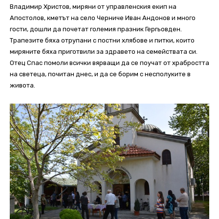
Владимир Христов, миряни от управленския екип на
Апостолов, кметът на село Черниче Иван Андонов и много
гости, дошли да почетат големия празник Гергьовден.
Трапезите бяха отрупани с постни хлябове и питки, които
миряните бяха приготвили за здравето на семействата си.
Отец Спас помоли всички вярващи да се поучат от храбростта
на светеца, почитан днес, и да се борим с несполуките в
живота.