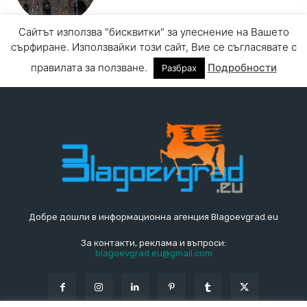
Добре дошли в информационна агенция Blagoevgrad.eu
За контакти, реклама и въпроси:
blagoevgrad.eu@gmail.com