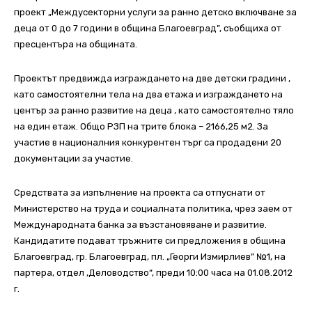
проект „Междусекторни услуги за ранно детско включване за
деца от 0 до 7 години в община Благоевград”, съобщиха от
пресцентъра на общината.
Проектът предвижда изграждането на две детски градини ,
като самостоятелни тела на два етажа и изграждането на
център за ранно развитие на деца , като самостоятелно тяло
на един етаж. Общо РЗП на трите блока – 2166,25 м2. За
участие в националния конкурентен търг са продадени 20
документации за участие.
Средствата за изпълнение на проекта са отпуснати от
Министерство на труда и социалната политика, чрез заем от
Международната банка за възстановяване и развитие.
Кандидатите подават тръжните си предложения в община
Благоевград, гр. Благоевград, пл. „Георги Измирлиев” №1, на
партера, отдел ‚Деловодство“, преди 10:00 часа на 01.08.2012
г.