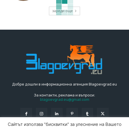
зареди още
Добре дошли в информационна агенция Blagoevgrad.eu
За контакти, реклама и въпроси:
blagoevgrad.eu@gmail.com
Сайтът използва "бисквитки" за улеснение на Вашето