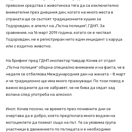
превозни средства с животинска тяга да са изключително
внимателни през днешния ден, когато на много места в
страната ще се състоят традиционните кушии за
Тодоровден, е апелът на „Пътна полиция“, ГДНП. За
сравнение, на 16 март 2019 година, когато се е чествал
Тодоровден, не е регистриран нито един инцидент с каруца
или с ездитно животно.
На брифинг пред ГДНП инспектор Чавдар Кочев от отдел
„Пътна полиция“ обърна специално внимание и на факта, че в
неделя се отбелязва Международния ден на жената – 8 март
и че традиционно ще има много празнуващи. По този повод е
важно водачите да не забравят, че не бива да сядат зад
волана след употреба на алкохол.
Инсп. Кочев посочи, че времето през почивните дни се
очертава да е добро, което предполага много водачи на
мотоциклети да поемат също на път. Те са уязвима група
участници в движението по пътищата и е необходимо