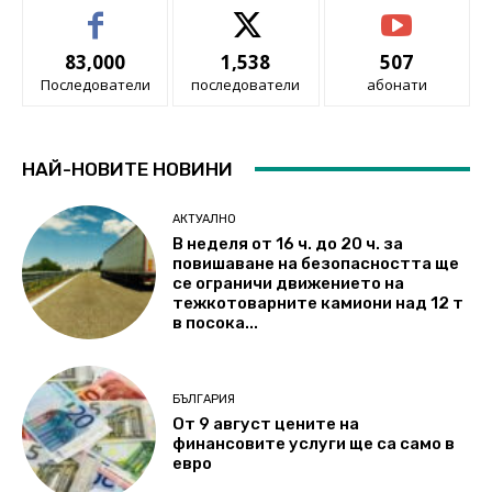
83,000
1,538
507
Последователи
последователи
абонати
НАЙ-НОВИТЕ НОВИНИ
АКТУАЛНО
В неделя от 16 ч. до 20 ч. за
повишаване на безопасността ще
се ограничи движението на
тежкотоварните камиони над 12 т
в посока...
БЪЛГАРИЯ
От 9 август цените на
финансовите услуги ще са само в
евро