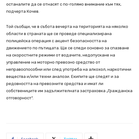
останалите да се отнасят с по-голямо внимание към тях,
подчерта Кочев.
Той съобщи, че в събота вечерта на територията на няколко
области в страната ще се проведе специализирана
полицейска операция с акцент безопасността на
движението по пътищата. Ще се следи основно за спазване
на скоростните режими от водачите, недопускане на
управление на моторно превозно средство от
неправоспособни или след употреба на алкохол, наркотични
вещества и/или техни аналози. Екипите ще следят и за
редовността на превозните средства и имат ли
собствениците им задължителната застраховка „Гражданска
отговорност“.
Facebook
Twitter