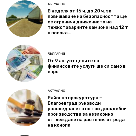
АКТУАЛНО
В неделя от 16 ч. до 20 ч. за
повишаване на безопасността ще
се ограничи движението на
тежкотоварните камиони над 12 т
в посока...
БЪЛГАРИЯ
От 9 август цените на
финансовите услуги ще са само в
евро
АКТУАЛНО
Районна прокуратура –
Благоевград ръководи
разследването по три досъдебни
производства за незаконно
отглеждане на растения от рода
на конопа