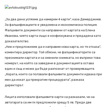
„За два дена успяхме да намерим 4 карти”, каза Демерджиев.
За фалшификациите е уведомена и икономическа полиция.
Фалшивите документи са направени от картата на Елена
Иванова, чиято карта също е конфискувана и предадена като
доказателство.
„Ние и предложихме да и направим нова карта, но тя отказа”,
коментира директор. Той обясни, че фалшификаторите са
преснимали картата и са сменили снимката, но въпреки това
номерът, на който са заведени в документацията остава
един и същ и може да бъде разпознат от проверяващите.
„Хората, които са ползвали фалшивите документи идваха при
мен да искат да прекратим процедурата”, разказа
директорът.
Лицата използвали фалшивите карти са разказали, че на
автогарата са им ги предложили срещу 5 лв. Преди две