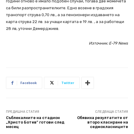
години отново е имало подобен случай, тогава две момичета
са били разпространителките. Едно возене в градския
транспорт струва 0,70 лв., а за пенсионери издаването на
карта струва 22 лв. за учащи картата е 19 лв. , а за работещи
28 лв, уточни Демерджиев.
Източник: Е-79 News
Facebook
Twitter
ПРЕДИШНА СТАТИЯ
СЛЕДВАЩА СТАТИЯ
Съблекалните на стадион
Обявиха резултатите от
„Христо Ботев” готови след
второ класиране на
месец
седмокласниците