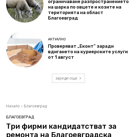
ограничаване разпространението
на шарка по овцете и козите на
територията на област
Благоевград
АКТУАЛНО
Проверяват „Еконт“ заради
вдигането на куриерските услуги
от 1 август
зареди още