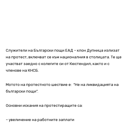
Служители на Български пощи ЕАД – клон Дупница излизат
на протест, включват се към националния в столицата. Те ще
участват заедно с колегите си от Кюстендил, както и с
членове на КНСБ.
Мотото на протестното шествие е: “Не на ликвидацията на
български пощи”.
Основни искания на протестиращите са:
– увеличение на работните заплати