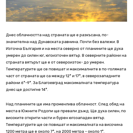
Днес облачността над страната ще е разкъсана, по-
значителна над Дунавската равнина. Почти без валежи. В
Източна България и на места северно от планините ще духа
умерен до силен юг, югоизточен вятър. В северните райони на
страната вятърът ще е от североизток- до умерен.
Температурите ще се повишат и максималните в по-голямата
част от страната ще са между 12° и 17°, в северозападните
райони 6°-9°.
За Благоевград максималната температура
днес ще достигне 14°.
Над планините ще има променлива облачност. След обяд на
места в Южните Родопи ще превали дъжд. Ще духа силен, по
високите открити части и бурен югозападен вятър.
Температурите ще се повишат и максималната на височина
1200 метра ще е около 7°, на 2000 метра – около 1°.