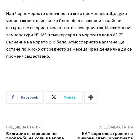
Над Черноморието облачността ще е променлива. Ще духа
умерен югоизточин вятър.След обяд в северните райони
вятърът ще се ориентира от изток, североизток. Максимални
температури 11°-16°, темпеартура на морската вода 6°-7°.
Вълнение на морето 2-3 бала. Атмосферното налягане ще
остане по-ниско от средното за месеца.През деня няма да се
променя съществено.
Facebook
Twitter
ПРЕДИШНА СТАТИЯ
СЛЕДВАЩА СТАТИЯ
България е първенец по
КАТ спря eлектронните
продажби на коли в Европа
фишове, свърши хартията