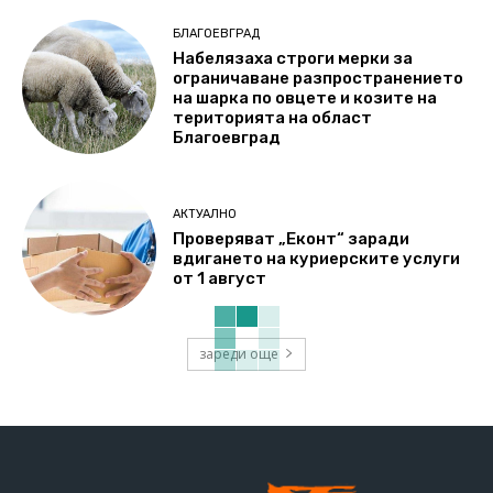
БЛАГОЕВГРАД
Набелязаха строги мерки за
ограничаване разпространението
на шарка по овцете и козите на
територията на област
Благоевград
АКТУАЛНО
Проверяват „Еконт“ заради
вдигането на куриерските услуги
от 1 август
зареди още