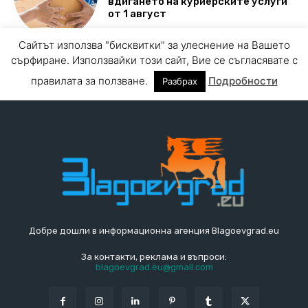
Добре дошли в информационна агенция Blagoevgrad.eu
За контакти, реклама и въпроси:
blagoevgrad.eu@gmail.com