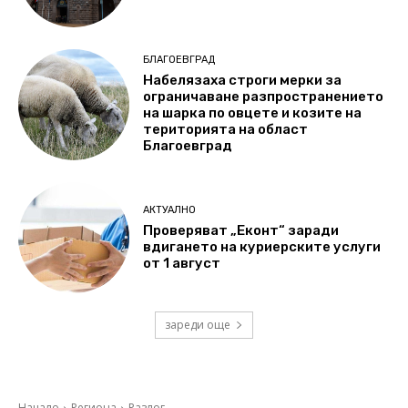
БЛАГОЕВГРАД
Набелязаха строги мерки за
ограничаване разпространението
на шарка по овцете и козите на
територията на област
Благоевград
АКТУАЛНО
Проверяват „Еконт“ заради
вдигането на куриерските услуги
от 1 август
зареди още