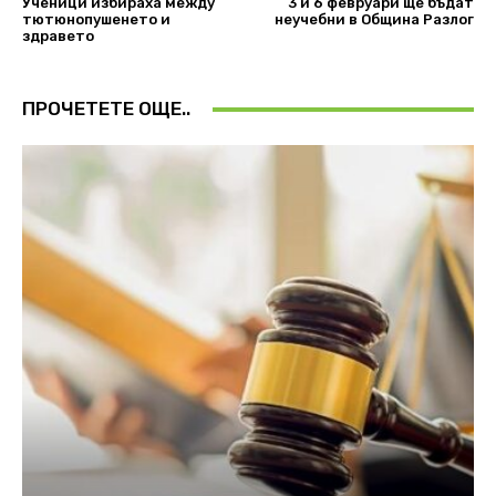
Ученици избираха между
3 и 6 февруари ще бъдат
тютюнопушенето и
неучебни в Oбщина Разлог
здравето
ПРОЧЕТЕТЕ ОЩЕ..