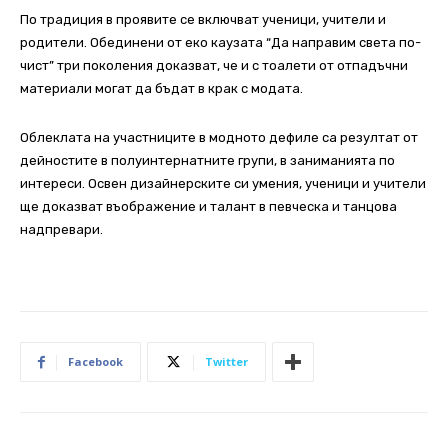
По традиция в проявите се включват ученици, учители и
родители. Обединени от еко каузата “Да направим света по-
чист” три поколения доказват, че и с тоалети от отпадъчни
материали могат да бъдат в крак с модата.
Облеклата на участниците в модното дефиле са резултат от
дейностите в полуинтернатните групи, в заниманията по
интереси. Освен дизайнерските си умения, ученици и учители
ще доказват въображение и талант в певческа и танцова
надпревари.
Facebook
Twitter