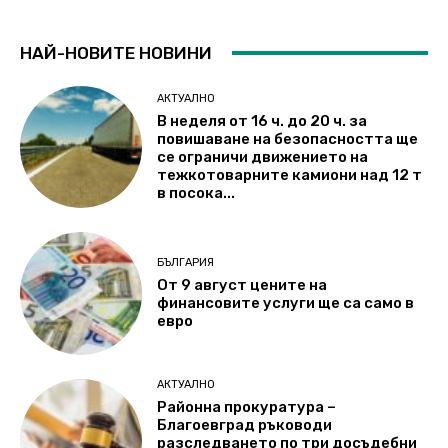
НАЙ-НОВИТЕ НОВИНИ
АКТУАЛНО
В неделя от 16 ч. до 20 ч. за
повишаване на безопасността ще
се ограничи движението на
тежкотоварните камиони над 12 т
в посока...
БЪЛГАРИЯ
От 9 август цените на
финансовите услуги ще са само в
евро
АКТУАЛНО
Районна прокуратура –
Благоевград ръководи
разследването по три досъдебни