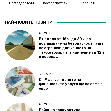
Последователи
последователи
абонати
НАЙ-НОВИТЕ НОВИНИ
АКТУАЛНО
В неделя от 16 ч. до 20 ч. за
повишаване на безопасността ще
се ограничи движението на
тежкотоварните камиони над 12 т
в посока...
БЪЛГАРИЯ
От 9 август цените на
финансовите услуги ще са само в
евро
АКТУАЛНО
Районна прокуратура –