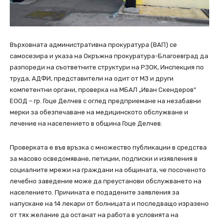
Върховната административна прокуратура (ВАП) се
самосезира и указа на Окръжна прокуратура-Благоевград да
разпореди на съответните структури на РЗОК, Инспекция по
труда, АДФИ, представители на одит от МЗ и други
компетентни органи, проверка на МБАЛ „Иван Скендеров“
ЕООД – гр. Гоце Делчев с оглед предприемане на незабавни
мерки за обезпечаване на медицинското обслужване и
лечение на населението в община Гоце Делчев.
Проверката е във връзка с множество публикации в средства
за масово осведомяване, петиции, подписки и изявления в
социалните мрежи на граждани на общината, че посоченото
лечебно заведение може да преустанови обслужването на
населението. Причината е подадените заявления за
напускане на 14 лекари от болницата и последващо изразено
от тях желание да останат на работа в условията на