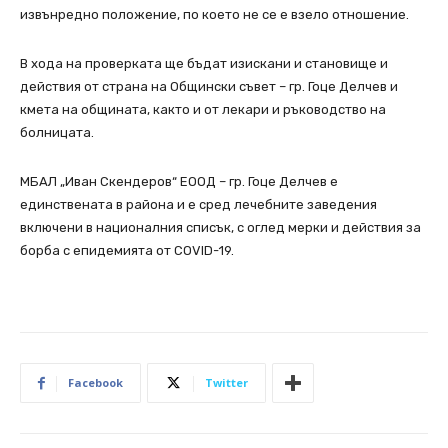
извънредно положение, по което не се е взело отношение.
В хода на проверката ще бъдат изискани и становище и
действия от страна на Общински съвет – гр. Гоце Делчев и
кмета на общината, както и от лекари и ръководство на
болницата.
МБАЛ „Иван Скендеров“ ЕООД – гр. Гоце Делчев е
единствената в района и е сред лечебните заведения
включени в националния списък, с оглед мерки и действия за
борба с епидемията от COVID-19.
Facebook
Twitter