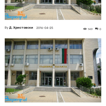
By
Д. Христовски
2016-04-25
149
0