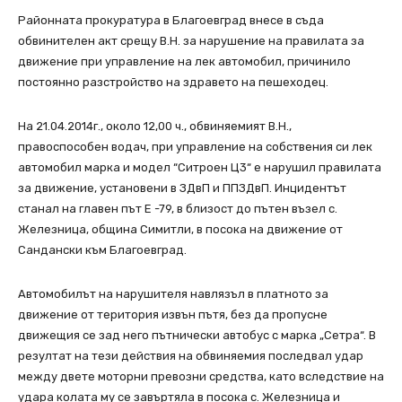
Районната прокуратура в Благоевград внесе в съда
обвинителен акт срещу В.Н. за нарушение на правилата за
движение при управление на лек автомобил, причинило
постоянно разстройство на здравето на пешеходец.
На 21.04.2014г., около 12,00 ч., обвиняемият В.Н.,
правоспособен водач, при управление на собствения си лек
автомобил марка и модел “Ситроен Ц3“ е нарушил правилата
за движение, установени в ЗДвП и ППЗДвП. Инцидентът
станал на главен път Е -79, в близост до пътен възел с.
Железница, община Симитли, в посока на движение от
Сандански към Благоевград.
Автомобилът на нарушителя навлязъл в платното за
движение от територия извън пътя, без да пропусне
движещия се зад него пътнически автобус с марка „Сетра“. В
резултат на тези действия на обвиняемия последвал удар
между двете моторни превозни средства, като вследствие на
удара колата му се завъртяла в посока с. Железница и