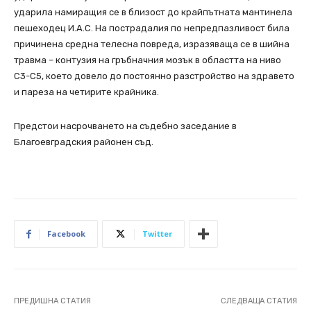
ударила намиращия се в близост до крайпътната мантинела
пешеходец И.А.С. На пострадалия по непредпазливост била
причинена средна телесна повреда, изразяваща се в шийна
травма – контузия на гръбначния мозък в областта на ниво
С3-С5, което довело до постоянно разстройство на здравето
и пареза на четирите крайника.
Предстои насрочването на съдебно заседание в
Благоевградския районен съд.
Facebook
Twitter
ПРЕДИШНА СТАТИЯ
СЛЕДВАЩА СТАТИЯ