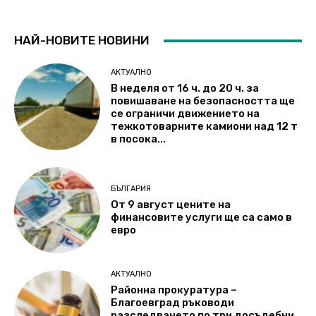
НАЙ-НОВИТЕ НОВИНИ
АКТУАЛНО
В неделя от 16 ч. до 20 ч. за
повишаване на безопасността ще
се ограничи движението на
тежкотоварните камиони над 12 т
в посока...
БЪЛГАРИЯ
От 9 август цените на
финансовите услуги ще са само в
евро
АКТУАЛНО
Районна прокуратура –
Благоевград ръководи
разследването по три досъдебни