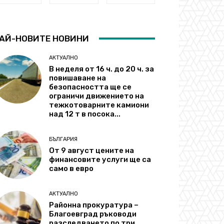
АЙ-НОВИТЕ НОВИНИ
АКТУАЛНО
В неделя от 16 ч. до 20 ч. за
повишаване на
безопасността ще се
ограничи движението на
тежкотоварните камиони
над 12 т в посока...
БЪЛГАРИЯ
От 9 август цените на
финансовите услуги ще са
само в евро
АКТУАЛНО
Районна прокуратура –
Благоевград ръководи
разследването по три