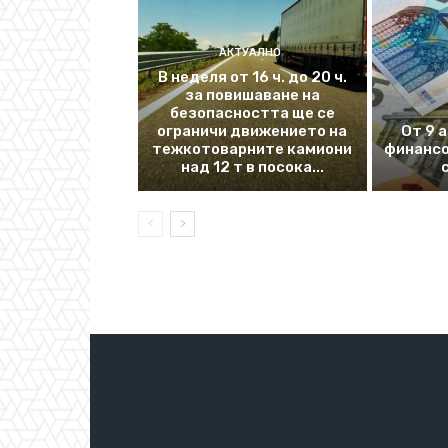
АКТУАЛНО
В неделя от 16 ч. до 20 ч.
за повишаване на
безопасността ще се
ограничи движението на
От 9 
тежкотоварните камиони
финансо
над 12 т в посока...