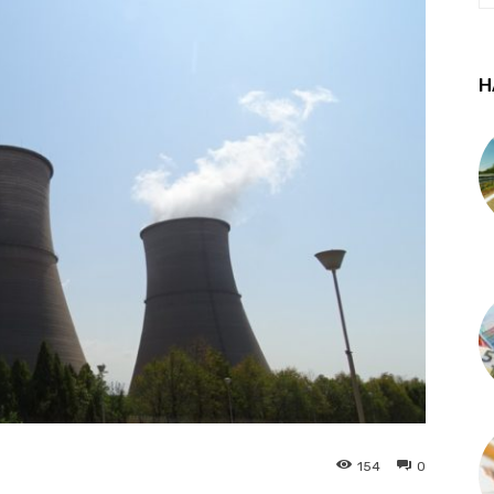
Н
154
0