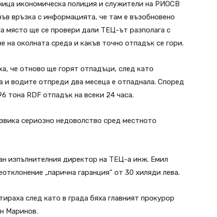
ница икономическа полиция и служители на РИОСВ
във връзка с информацията, че там е възобновено
а място ще се провери дали ТЕЦ-ът разполага с
 на околната среда и какъв точно отпадък се гори.
а, че отново ще горят отпадъци, след като
а и водите отпреди два месеца е отпаднала. Според
6 тона RDF отпадък на всеки 24 часа.
звика сериозно недоволство сред местното
ан изпълнителния директор на ТЕЦ-а инж. Емил
еотклонение „парична гаранция“ от 30 хиляди лева.
ираха след като в града бяха главният прокурор
н Маринов.