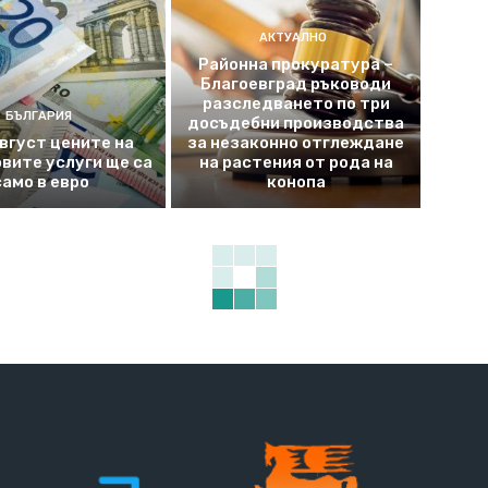
АКТУАЛНО
Районна прокуратура –
Благоевград ръководи
разследването по три
БЪЛГАРИЯ
досъдебни производства
август цените на
за незаконно отглеждане
вите услуги ще са
на растения от рода на
само в евро
конопа