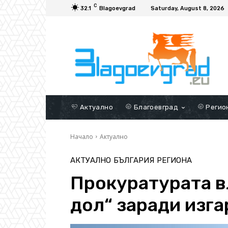
C
32.1
Blagoevgrad
Saturday, August 8, 2026
Актуално
Благоевград
Регио
Начало
Актуално
АКТУАЛНО
БЪЛГАРИЯ
РЕГИОНА
Прокуратурата в
дол“ заради изг