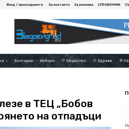
Вход / присъедините
За контакти
За реклама
СПРАВОЧНИК
С
на
България
Избори
Общество
Здраве
Св
П
лезе в ТЕЦ „Бобов
арянето на отпадъци
П