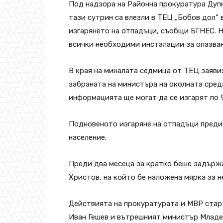
Под надзора на Районна прокуратура Дуп
тази сутрин са влезли в ТЕЦ „Бобов дол“ 
изгарянето на отпадъци, съобщи БГНЕС. Н
всички необходими инсталации за опазване
В края на миналата седмица от ТЕЦ заявих
забраната на министъра на околната сред
информацията ще могат да се изгарят по 9
Подновеното изгаряне на отпадъци преди
население.
Преди два месеца за кратко беше задърж
Христов, на който бе наложена мярка за н
Действията на прокуратурата и МВР старт
Иван Гешев и вътрешният министър Младе