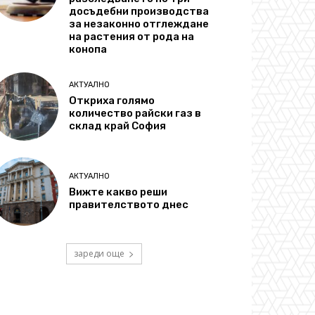
досъдебни производства
за незаконно отглеждане
на растения от рода на
конопа
АКТУАЛНО
Откриха голямо
количество райски газ в
склад край София
АКТУАЛНО
Вижте какво реши
правителството днес
зареди още